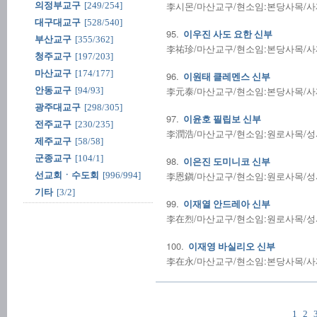
李시몬/마산교구/현소임:본당사목/사제수품
의정부교구
[249/254]
대구대교구
[528/540]
95.
이우진 사도 요한 신부
부산교구
[355/362]
李祐珍/마산교구/현소임:본당사목/사제수품
청주교구
[197/203]
마산교구
[174/177]
96.
이원태 클레멘스 신부
李元泰/마산교구/현소임:본당사목/사제수품
안동교구
[94/93]
광주대교구
[298/305]
97.
이윤호 필립보 신부
전주교구
[230/235]
李潤浩/마산교구/현소임:원로사목/성사전
제주교구
[58/58]
군종교구
[104/1]
98.
이은진 도미니코 신부
李恩鎭/마산교구/현소임:원로사목/성사전
선교회ㆍ수도회
[996/994]
기타
[3/2]
99.
이재열 안드레아 신부
李在烈/마산교구/현소임:원로사목/성사전
100.
이재영 바실리오 신부
李在永/마산교구/현소임:본당사목/사제수품
1
2