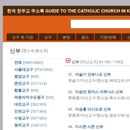
한국 천주교 주소록 GUIDE TO THE CATHOLIC CHURCH IN 
교구 외 기관
교구
본당
공소
기관/단체
신부
[현소속/원소속]
[마산교구] 91-100 / 174건
신부
전체
[5805/5805]
서울대교구
[970/1002]
91.
이슬기 안토니오 신부
평양교구
[0/0]
李슬기/마산교구/현소임:해외교포사목/사
춘천교구
[117/114]
함흥교구
[0/0]
92.
이승언 토마스 아퀴나스 신부
李承彦/마산교구/현소임:특수사목/사제수품
덕원자치수도원구
[0/0]
대전교구
[382/393]
93.
이승홍 이시도로 신부
인천교구
[357/364]
李承洪/마산교구/현소임:원로사목/성사전
수원교구
[567/581]
원주교구
[126/127]
94.
이시몬 시몬 신부