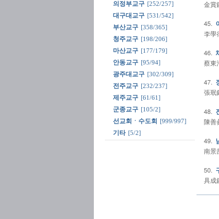
金賞鎭
의정부교구
[252/257]
대구대교구
[531/542]
45.
부산교구
[358/365]
李學律
청주교구
[198/206]
마산교구
[177/179]
46.
蔡東浩
안동교구
[95/94]
광주대교구
[302/309]
47.
전주교구
[232/237]
張珉鉉
제주교구
[61/61]
군종교구
[105/2]
48.
陳善眞
선교회ㆍ수도회
[999/997]
기타
[5/2]
49.
南景喆
50.
具成鎭