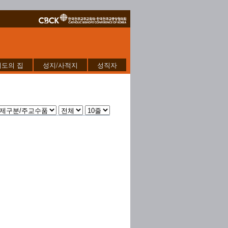
기도의 집
성지/사적지
성직자