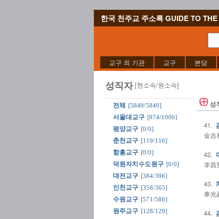
한국 천주교 주소록 GUIDE TO THE 
교구 외 기관
교구
본당
성직자
[현소속/원소속]
성
전체
[5849/5849]
서울대교구
[974/1006]
41.
평양교구
[0/0]
金吉相
춘천교구
[119/116]
함흥교구
[0/0]
42.
李昌燮
덕원자치수도원구
[0/0]
대전교구
[384/396]
43.
인천교구
[358/365]
車光豪
수원교구
[571/586]
원주교구
[128/129]
44.