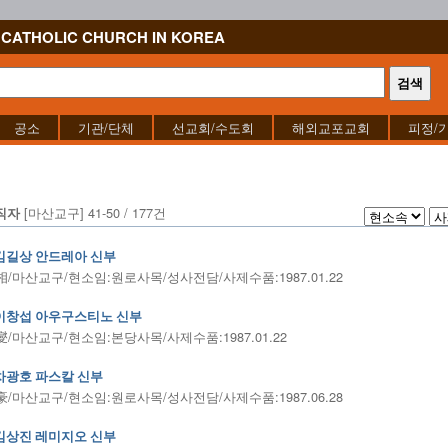
CATHOLIC CHURCH IN KOREA
공소
기관/단체
선교회/수도회
해외교포교회
피정/
[마산교구] 41-50 / 177건
직자
김길상 안드레아 신부
/마산교구/현소임:원로사목/성사전담/사제수품:1987.01.22
이창섭 아우구스티노 신부
/마산교구/현소임:본당사목/사제수품:1987.01.22
차광호 파스칼 신부
/마산교구/현소임:원로사목/성사전담/사제수품:1987.06.28
김상진 레미지오 신부