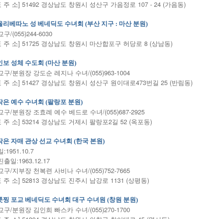
표 주 소] 51492 경상남도 창원시 성산구 가음정로 107 - 24 (가음동)
올리베따노 성 베네딕도 수녀회 (부산 지구 : 마산 분원)
/(055)244-6030
표 주 소] 51725 경상남도 창원시 마산합포구 허당로 8 (상남동)
인보 성체 수도회 (마산 분원)
구/분원장 강도순 레지나 수녀/(055)963-1004
표 주 소] 51427 경상남도 창원시 성산구 원이대로473번길 25 (반림동)
작은 예수 수녀회 (팔랑포 분원)
구/분원장 조효례 예수 베드로 수녀/(055)687-2925
표 주 소] 53214 경상남도 거제시 팔랑포2길 52 (옥포동)
작은 자매 관상 선교 수녀회 (한국 본원)
1951.10.7
출일:1963.12.17
구/지부장 천복련 사비나 수녀/(055)752-7665
표 주 소] 52813 경상남도 진주시 남강로 1131 (상평동)
툿찡 포교 베네딕도 수녀회 대구 수녀원 (창원 분원)
구/분원장 김인희 빠스카 수녀/(055)270-1700