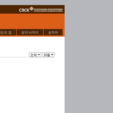
기도의 집
성지/사적지
성직자