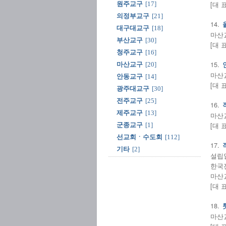
[대 
원주교구
[17]
의정부교구
[21]
14.
대구대교구
[18]
마산교구
부산교구
[30]
[대 
청주교구
[16]
15.
마산교구
[20]
마산교
안동교구
[14]
[대 
광주대교구
[30]
전주교구
[25]
16.
제주교구
[13]
마산교
[대 
군종교구
[1]
선교회ㆍ수도회
[112]
17.
기타
[2]
설립일:
한국진
마산교
[대 
18.
마산교