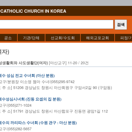
CATHOLIC CHURCH IN KOREA
공소
기관/단체
선교회/수도회
해외교포교회
피정/
자)
[마산교구] 11-20 / 20건
성생활회와 사도생활단(여자)
예수 성심 전교 수녀회 (마산 분원)
구/분원장 이소영 젬마 수녀/(055)295-9742
표 주 소] 51206 경상남도 창원시 마산회원구 구암서2길 90 (구암동)
예수성심시녀회 (진동 요셉의 집 분원)
/(055)271-1024
표 주 소] 51791 경상남도 창원시 마산합포구 진동면 광암1길 112
예수의 까리따스 수녀회 (수원 관구 : 마산 분원)
/(055)282-5657