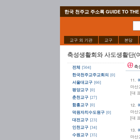
한국 천주교 주소록 GUIDE TO THE 
교구 외 기관
교구
본당
축성생활회와 사도생활단(여
축
전체
[504]
한국천주교주교회의
[0]
11.
서울대교구
[66]
마산교
평양교구
[0]
[대 
춘천교구
[27]
12.
함흥교구
[0]
마산교구
덕원자치수도원구
[0]
[대 
대전교구
[23]
인천교구
[34]
13.
수원교구
[35]
마산교구