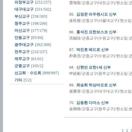
曺海龍/군종교구(대전교구)/현소임:군종/
의정부교구
[252/257]
대구대교구
[531/542]
65.
김정준 라우렌시오 신부
부산교구
[358/365]
金柾俊/군종교구(서울대교구)/현소임:군종
청주교구
[198/206]
마산교구
[177/179]
66.
홍석진 요한보스코 신부
洪錫珍/군종교구(수원교구)/현소임:군종/
안동교구
[95/94]
광주대교구
[302/309]
67.
박진호 베드로 신부
전주교구
[232/237]
朴眞浩/군종교구(수원교구)/현소임:군종/
제주교구
[61/61]
군종교구
[105/2]
68.
신현빈 요한1세 신부
申鉉彬/군종교구(원주교구)/현소임:군종/
선교회ㆍ수도회
[999/997]
기타
[5/2]
69.
최승희 하상바오로 신부
崔勝喜/군종교구(대구대교구)/현소임:군종
70.
김동환 다마소 신부
金桐煥/군종교구(청주교구)/현소임:본당
1
2