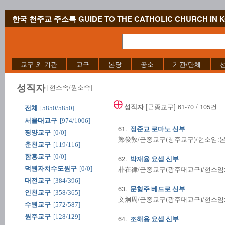
한국 천주교 주소록 GUIDE TO THE CATHOLIC CHURCH IN 
교구 외 기관
교구
본당
공소
기관/단체
성직자
[현소속/원소속]
[군종교구] 61-70 / 105건
성직자
전체
[5850/5850]
서울대교구
[974/1006]
61.
정준교 로마노 신부
평양교구
[0/0]
鄭俊敎/군종교구(청주교구)/현소임:본당
춘천교구
[119/116]
함흥교구
[0/0]
62.
박재율 요셉 신부
朴在律/군종교구(광주대교구)/현소임:군종
덕원자치수도원구
[0/0]
대전교구
[384/396]
63.
문형주 베드로 신부
인천교구
[358/365]
文炯周/군종교구(광주대교구)/현소임:군종
수원교구
[572/587]
원주교구
[128/129]
64.
조해용 요셉 신부