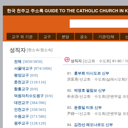
한국 천주교 주소록 GUIDE TO THE CATHOLIC CHURCH IN 
교구 외 기관
교구
본당
공소
기관/단체
성직자
[현소속/원소속]
[선교회ㆍ수도회] 81-90 / 1
성직자
전체
[5850/5850]
서울대교구
[974/1006]
81.
홍부희 이시도르 신부
평양교구
[0/0]
洪富憙/선교회ㆍ수도회(살레시오회)/현소
춘천교구
[119/116]
함흥교구
[0/0]
82.
박영호 필립보 신부
朴永浩/선교회ㆍ수도회(꼰벤뚜알 프란치
덕원자치수도원구
[0/0]
대전교구
[384/396]
83.
윤종일 티토 신부
인천교구
[358/365]
尹鍾一/선교회ㆍ수도회(꼰벤뚜알 프란치
수원교구
[571/586]
원주교구
[128/129]
84.
김찬선 레오나르도 신부