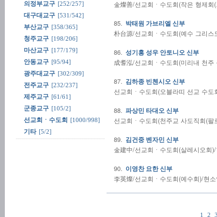
金燦善/선교회ㆍ수도회(작은 형제회(프란
의정부교구
[252/257]
대구대교구
[531/542]
85.
박태원 가브리엘 신부
부산교구
[358/365]
朴台源/선교회ㆍ수도회(예수 그리스도 고
청주교구
[198/206]
마산교구
[177/179]
86.
성기홍 성우 안토니오 신부
成耆泓/선교회ㆍ수도회(미리내 천주 성삼
안동교구
[95/94]
광주대교구
[302/309]
87.
김하종 빈첸시오 신부
전주교구
[232/237]
선교회ㆍ수도회(오블라띠 선교 수도회)/
제주교구
[61/61]
군종교구
[105/2]
88.
파상민 타대오 신부
선교회ㆍ수도회(천주교 사도직회(팔로티회
선교회ㆍ수도회
[1000/998]
기타
[5/2]
89.
김건중 벤자민 신부
金建中/선교회ㆍ수도회(살레시오회)/현소
90.
이영찬 요한 신부
李英燦/선교회ㆍ수도회(예수회)/현소임:
1
2