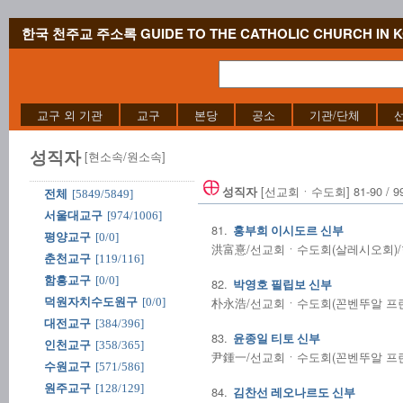
한국 천주교 주소록 GUIDE TO THE CATHOLIC CHURCH IN 
교구 외 기관
교구
본당
공소
기관/단체
성직자
[현소속/원소속]
[선교회ㆍ수도회] 81-90 / 9
성직자
전체
[5849/5849]
서울대교구
[974/1006]
81.
홍부희 이시도르 신부
평양교구
[0/0]
洪富憙/선교회ㆍ수도회(살레시오회)/현소
춘천교구
[119/116]
함흥교구
[0/0]
82.
박영호 필립보 신부
朴永浩/선교회ㆍ수도회(꼰벤뚜알 프란치
덕원자치수도원구
[0/0]
대전교구
[384/396]
83.
윤종일 티토 신부
인천교구
[358/365]
尹鍾一/선교회ㆍ수도회(꼰벤뚜알 프란치
수원교구
[571/586]
원주교구
[128/129]
84.
김찬선 레오나르도 신부