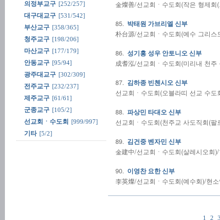
金燦善/선교회ㆍ수도회(작은 형제회(프란
의정부교구
[252/257]
대구대교구
[531/542]
85.
박태원 가브리엘 신부
부산교구
[358/365]
朴台源/선교회ㆍ수도회(예수 그리스도 고
청주교구
[198/206]
마산교구
[177/179]
86.
성기홍 성우 안토니오 신부
成耆泓/선교회ㆍ수도회(미리내 천주 성삼
안동교구
[95/94]
광주대교구
[302/309]
87.
김하종 빈첸시오 신부
전주교구
[232/237]
선교회ㆍ수도회(오블라띠 선교 수도회)/
제주교구
[61/61]
군종교구
[105/2]
88.
파상민 타대오 신부
선교회ㆍ수도회(천주교 사도직회(팔로티회
선교회ㆍ수도회
[999/997]
기타
[5/2]
89.
김건중 벤자민 신부
金建中/선교회ㆍ수도회(살레시오회)/현소
90.
이영찬 요한 신부
李英燦/선교회ㆍ수도회(예수회)/현소임:
1
2