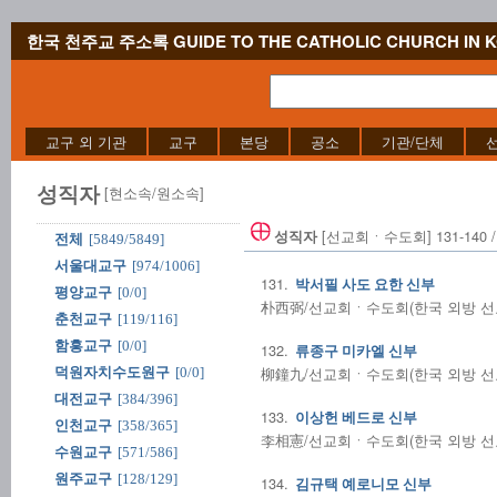
한국 천주교 주소록 GUIDE TO THE CATHOLIC CHURCH IN 
교구 외 기관
교구
본당
공소
기관/단체
성직자
[현소속/원소속]
[선교회ㆍ수도회] 131-140 /
성직자
전체
[5849/5849]
서울대교구
[974/1006]
131.
박서필 사도 요한 신부
평양교구
[0/0]
朴西弼/선교회ㆍ수도회(한국 외방 선교회
춘천교구
[119/116]
함흥교구
[0/0]
132.
류종구 미카엘 신부
柳鐘九/선교회ㆍ수도회(한국 외방 선교회
덕원자치수도원구
[0/0]
대전교구
[384/396]
133.
이상헌 베드로 신부
인천교구
[358/365]
李相憲/선교회ㆍ수도회(한국 외방 선교회
수원교구
[571/586]
원주교구
[128/129]
134.
김규택 예로니모 신부