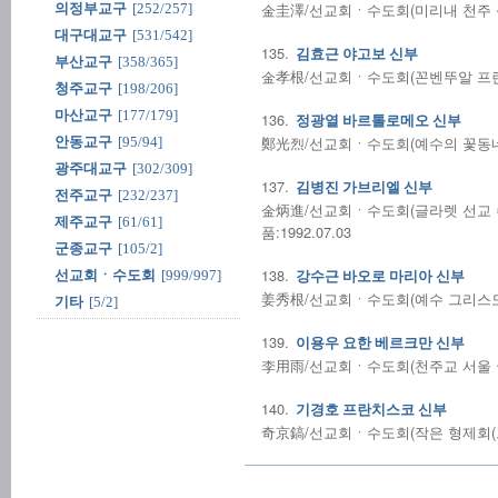
金圭澤/선교회ㆍ수도회(미리내 천주 성삼
의정부교구
[252/257]
대구대교구
[531/542]
135.
김효근 야고보 신부
부산교구
[358/365]
金孝根/선교회ㆍ수도회(꼰벤뚜알 프란치
청주교구
[198/206]
마산교구
[177/179]
136.
정광열 바르톨로메오 신부
鄭光烈/선교회ㆍ수도회(예수의 꽃동네 형
안동교구
[95/94]
광주대교구
[302/309]
137.
김병진 가브리엘 신부
전주교구
[232/237]
金炳進/선교회ㆍ수도회(글라렛 선교 
제주교구
[61/61]
품:1992.07.03
군종교구
[105/2]
138.
선교회ㆍ수도회
[999/997]
강수근 바오로 마리아 신부
姜秀根/선교회ㆍ수도회(예수 그리스도 고
기타
[5/2]
139.
이용우 요한 베르크만 신부
李用雨/선교회ㆍ수도회(천주교 서울 국제
140.
기경호 프란치스코 신부
奇京鎬/선교회ㆍ수도회(작은 형제회(프란