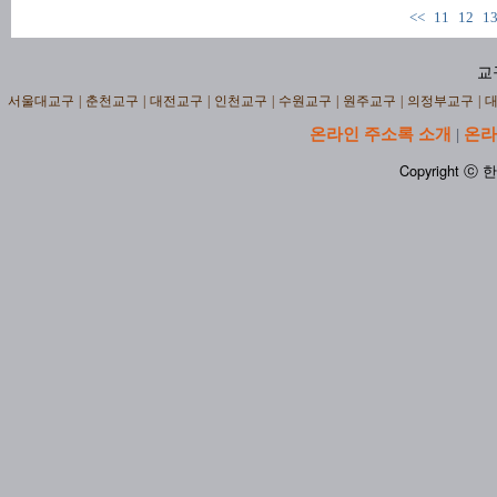
<<
11
12
1
교
서울대교구
|
춘천교구
|
대전교구
|
인천교구
|
수원교구
|
원주교구
|
의정부교구
|
온라인 주소록 소개
온라
|
Copyright ⓒ