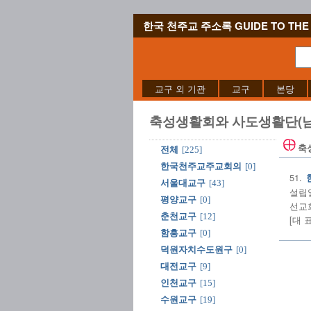
한국 천주교 주소록 GUIDE TO THE 
교구 외 기관
교구
본당
축성생활회와 사도생활단(남
축
전체
[225]
한국천주교주교회의
[0]
51.
서울대교구
[43]
설립일:
평양교구
[0]
선교회
춘천교구
[12]
[대 
함흥교구
[0]
덕원자치수도원구
[0]
대전교구
[9]
인천교구
[15]
수원교구
[19]