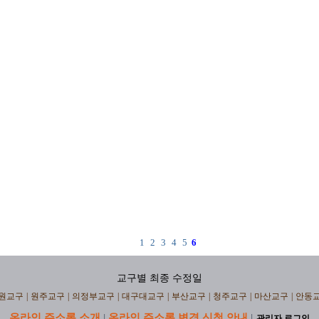
1
2
3
4
5
6
교구별 최종 수정일
원교구
|
원주교구
|
의정부교구
|
대구대교구
|
부산교구
|
청주교구
|
마산교구
|
안동
온라인 주소록 소개
온라인 주소록 변경 신청 안내
|
|
관리자 로그인