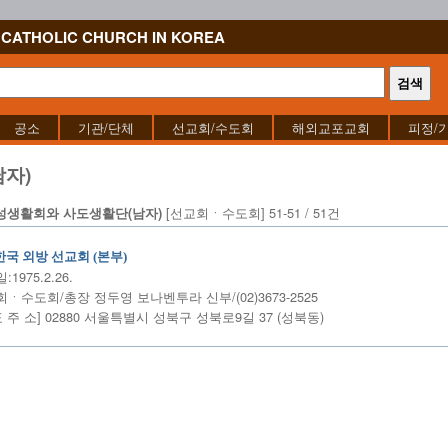
CATHOLIC CHURCH IN KOREA
공소
기관/단체
선교회/수도회
해외교포교회
피정/
자)
[선교회ㆍ수도회] 51-51 / 51건
성생활회와 사도생활단(남자)
한국 외방 선교회 (본부)
1975.2.26.
ㆍ수도회/총장 정두영 보나벤투라 신부/(02)3673-2525
표 주 소] 02880 서울특별시 성북구 성북로9길 37 (성북동)