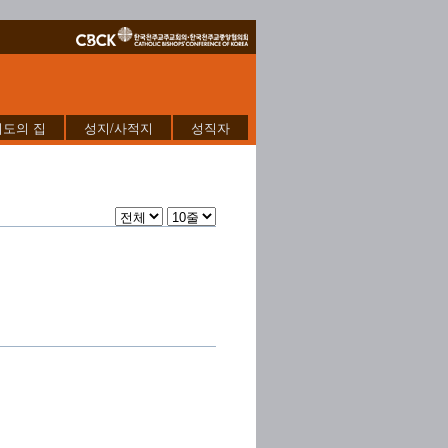
기도의 집
성지/사적지
성직자