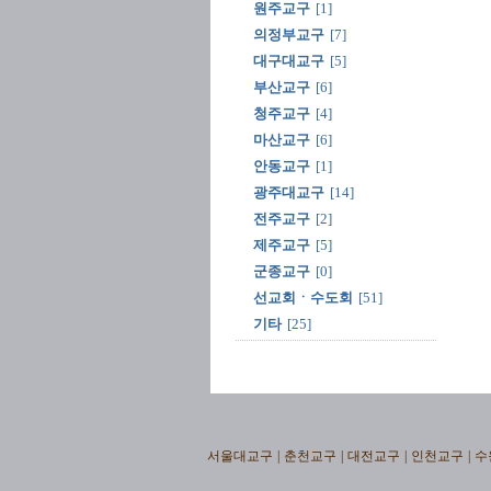
원주교구
[1]
의정부교구
[7]
대구대교구
[5]
부산교구
[6]
청주교구
[4]
마산교구
[6]
안동교구
[1]
광주대교구
[14]
전주교구
[2]
제주교구
[5]
군종교구
[0]
선교회ㆍ수도회
[51]
기타
[25]
서울대교구
|
춘천교구
|
대전교구
|
인천교구
|
수