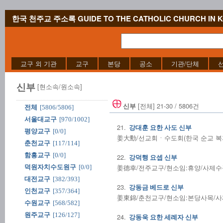
한국 천주교 주소록 GUIDE TO THE CATHOLIC CHURCH IN 
교구 외 기관
교구
본당
공소
기관/단체
신부
[현소속/원소속]
[전체] 21-30 / 5806건
신부
전체
[5806/5806]
서울대교구
[970/1002]
21.
강대훈 요한 사도 신부
평양교구
[0/0]
姜大勳/선교회ㆍ수도회(한국 순교 복자 
춘천교구
[117/114]
함흥교구
[0/0]
22.
강덕행 요셉 신부
姜德幸/전주교구/현소임:휴양/사제수품:1
덕원자치수도원구
[0/0]
대전교구
[382/393]
23.
강동금 베드로 신부
인천교구
[357/364]
姜東錦/춘천교구/현소임:본당사목/사제수품
수원교구
[568/582]
원주교구
[126/127]
24.
강동욱 요한 세례자 신부