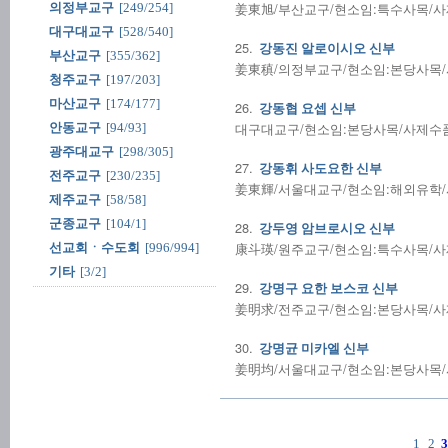
姜東旭/부산교구/현소임:특수사목/사제수품
의정부교구
[249/254]
대구대교구
[528/540]
25.
강동진 알로이시오 신부
부산교구
[355/362]
姜東稹/의정부교구/현소임:본당사목/사제
청주교구
[197/203]
마산교구
[174/177]
26.
강동협 요셉 신부
대구대교구/현소임:본당사목/사제수품:20
안동교구
[94/93]
광주대교구
[298/305]
27.
강동휘 사도요한 신부
전주교구
[230/235]
姜東輝/서울대교구/현소임:해외유학/사제
제주교구
[58/58]
군종교구
[104/1]
28.
강두영 암브로시오 신부
康斗瑛/원주교구/현소임:특수사목/사제수품
선교회ㆍ수도회
[996/994]
기타
[3/2]
29.
강명구 요한 보스코 신부
姜明求/전주교구/현소임:본당사목/사제수품
30.
강명균 미카엘 신부
姜明均/서울대교구/현소임:본당사목/사제
1
2
3