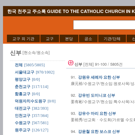
한국 천주교 주소록 GUIDE TO THE CATHOLIC CHURCH IN 
교구 외 기관
교구
본당
공소
기관/단체
신부
[현소속/원소속]
[전체] 91-100 / 5805건
신부
전체
[5805/5805]
서울대교구
[970/1002]
91.
강원유 세례자 요한 신부
평양교구
[0/0]
康元裕/수원교구/현소임:원로사목/성사전
춘천교구
[117/114]
함흥교구
[0/0]
92.
강유빈 도미니코 신부
姜有彬/수원교구/현소임:특수사목/사제수품
덕원자치수도원구
[0/0]
대전교구
[382/393]
93.
강유수 마리 요한 신부
인천교구
[357/364]
姜裕秀/선교회ㆍ수도회(가르멜 수도회)/
수원교구
[567/581]
원주교구
[126/127]
94.
강윤철 요한 보스코 신부