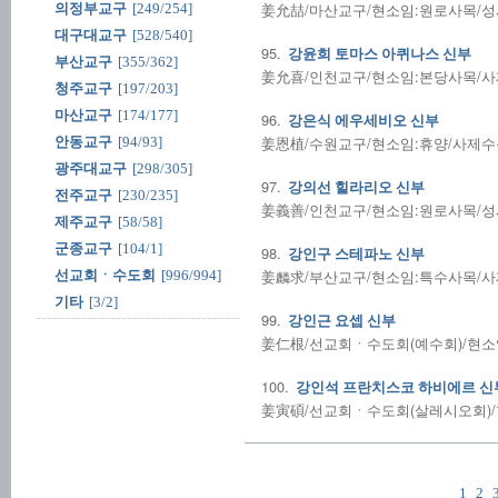
姜允喆/마산교구/현소임:원로사목/성사전
의정부교구
[249/254]
대구대교구
[528/540]
95.
강윤희 토마스 아퀴나스 신부
부산교구
[355/362]
姜允喜/인천교구/현소임:본당사목/사제수품
청주교구
[197/203]
마산교구
[174/177]
96.
강은식 에우세비오 신부
姜恩植/수원교구/현소임:휴양/사제수품:2
안동교구
[94/93]
광주대교구
[298/305]
97.
강의선 힐라리오 신부
전주교구
[230/235]
姜義善/인천교구/현소임:원로사목/성사전
제주교구
[58/58]
군종교구
[104/1]
98.
강인구 스테파노 신부
姜麟求/부산교구/현소임:특수사목/사제수품
선교회ㆍ수도회
[996/994]
기타
[3/2]
99.
강인근 요셉 신부
姜仁根/선교회ㆍ수도회(예수회)/현소임:
100.
강인석 프란치스코 하비에르 신
姜寅碩/선교회ㆍ수도회(살레시오회)/현소
1
2