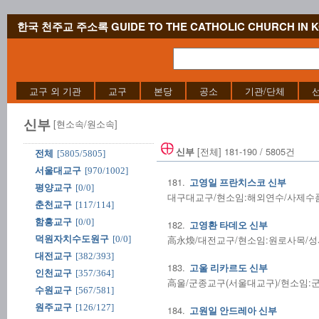
한국 천주교 주소록 GUIDE TO THE CATHOLIC CHURCH IN 
교구 외 기관
교구
본당
공소
기관/단체
신부
[현소속/원소속]
[전체] 181-190 / 5805건
신부
전체
[5805/5805]
서울대교구
[970/1002]
181.
고영일 프란치스코 신부
평양교구
[0/0]
대구대교구/현소임:해외연수/사제수품:20
춘천교구
[117/114]
함흥교구
[0/0]
182.
고영환 타데오 신부
高永煥/대전교구/현소임:원로사목/성사전
덕원자치수도원구
[0/0]
대전교구
[382/393]
183.
고울 리카르도 신부
인천교구
[357/364]
高울/군종교구(서울대교구)/현소임:군종/
수원교구
[567/581]
원주교구
[126/127]
184.
고원일 안드레아 신부