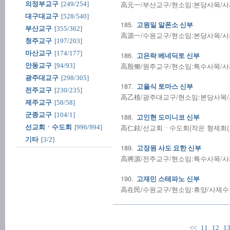
高元一/부산교구/현소임:본당사목/사제수품
의정부교구
[249/254]
대구대교구
[528/540]
185.
고원일 알폰소 신부
부산교구
[355/362]
高源一/수원교구/현소임:본당사목/사제수품
청주교구
[197/203]
마산교구
[174/177]
186.
고은락 베네딕토 신부
高殷樂/원주교구/현소임:특수사목/사제수품
안동교구
[94/93]
광주대교구
[298/305]
187.
고을식 토마스 신부
전주교구
[230/235]
高乙植/광주대교구/현소임:본당사목/사제
제주교구
[58/58]
군종교구
[104/1]
188.
고인현 도미니코 신부
高仁鉉/선교회ㆍ수도회(작은 형제회(프란
선교회ㆍ수도회
[996/994]
기타
[3/2]
189.
고장원 사도 요한 신부
高將源/전주교구/현소임:특수사목/사제수품
190.
고재민 스테파노 신부
高在民/수원교구/현소임:휴양/사제수품:2
<<
11
12
1