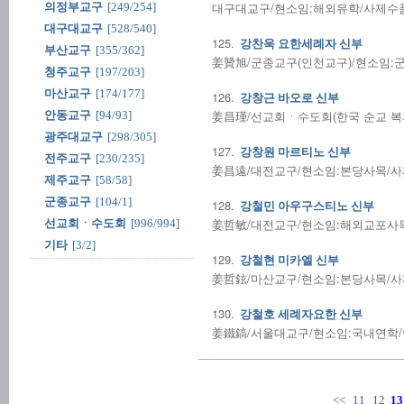
대구대교구/현소임:해외유학/사제수품:20
의정부교구
[249/254]
대구대교구
[528/540]
125.
강찬욱 요한세례자 신부
부산교구
[355/362]
姜贊旭/군종교구(인천교구)/현소임:군종/
청주교구
[197/203]
마산교구
[174/177]
126.
강창근 바오로 신부
姜昌瑾/선교회ㆍ수도회(한국 순교 복자 
안동교구
[94/93]
광주대교구
[298/305]
127.
강창원 마르티노 신부
전주교구
[230/235]
姜昌遠/대전교구/현소임:본당사목/사제수품
제주교구
[58/58]
군종교구
[104/1]
128.
강철민 아우구스티노 신부
姜哲敏/대전교구/현소임:해외교포사목/사
선교회ㆍ수도회
[996/994]
기타
[3/2]
129.
강철현 미카엘 신부
姜哲鉉/마산교구/현소임:본당사목/사제수품
130.
강철호 세례자요한 신부
姜鐵鎬/서울대교구/현소임:국내연학/연수
<<
11
12
13