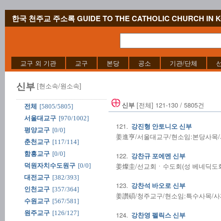
한국 천주교 주소록 GUIDE TO THE CATHOLIC CHURCH IN 
교구 외 기관
교구
본당
공소
기관/단체
신부
[현소속/원소속]
[전체] 121-130 / 5805건
신부
전체
[5805/5805]
서울대교구
[970/1002]
121.
강진형 안토니오 신부
평양교구
[0/0]
姜進亨/서울대교구/현소임:본당사목/사제
춘천교구
[117/114]
함흥교구
[0/0]
122.
강찬규 포에멘 신부
姜燦圭/선교회ㆍ수도회(성 베네딕도회 왜
덕원자치수도원구
[0/0]
대전교구
[382/393]
123.
강찬석 바오로 신부
인천교구
[357/364]
姜讚碩/청주교구/현소임:특수사목/사제수품
수원교구
[567/581]
원주교구
[126/127]
124.
강찬영 펠릭스 신부