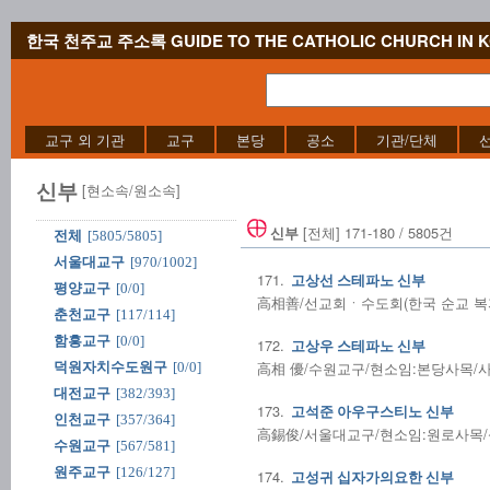
한국 천주교 주소록 GUIDE TO THE CATHOLIC CHURCH IN 
교구 외 기관
교구
본당
공소
기관/단체
신부
[현소속/원소속]
[전체] 171-180 / 5805건
신부
전체
[5805/5805]
서울대교구
[970/1002]
171.
고상선 스테파노 신부
평양교구
[0/0]
高相善/선교회ㆍ수도회(한국 순교 복자 
춘천교구
[117/114]
함흥교구
[0/0]
172.
고상우 스테파노 신부
高相 優/수원교구/현소임:본당사목/사제수
덕원자치수도원구
[0/0]
대전교구
[382/393]
173.
고석준 아우구스티노 신부
인천교구
[357/364]
高錫俊/서울대교구/현소임:원로사목/성사
수원교구
[567/581]
원주교구
[126/127]
174.
고성귀 십자가의요한 신부