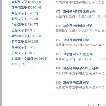
高成歸/광주대교구/현소임:해외선교/사제
의정부교구
[249/254]
대구대교구
[528/540]
175.
고성균 세례자 요한 신부
부산교구
[355/362]
高誠均/선교회ㆍ수도회(도미니코 수도회 
청주교구
[197/203]
마산교구
[174/177]
176.
고순현 마카리오 신부
高順鉉/선교회ㆍ수도회(꼰벤뚜알 프란치
안동교구
[94/93]
광주대교구
[298/305]
177.
고승건 미카엘 신부
전주교구
[230/235]
高承建/제주교구/현소임:본당사목/사제수품
제주교구
[58/58]
군종교구
[104/1]
178.
고승범 사도 요한 신부
高勝範/선교회ㆍ수도회(그리스도의 레지오
선교회ㆍ수도회
[996/994]
기타
[3/2]
179.
고승욱 아우구스티노 신부
高昇郁/제주교구/현소임:원로사목/성사전
180.
고승헌 마르코 신부
高昇憲/제주교구/현소임:원로사목/성사전
<<
11
12
1