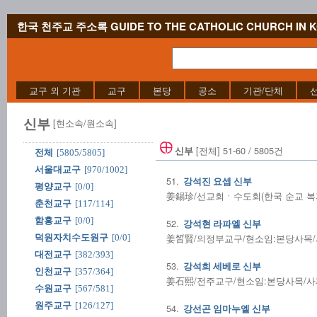
한국 천주교 주소록 GUIDE TO THE CATHOLIC CHURCH IN 
교구 외 기관
교구
본당
공소
기관/단체
신부
[현소속/원소속]
[전체] 51-60 / 5805건
신부
전체
[5805/5805]
서울대교구
[970/1002]
51.
강석진 요셉 신부
평양교구
[0/0]
姜錫珍/선교회ㆍ수도회(한국 순교 복자 
춘천교구
[117/114]
함흥교구
[0/0]
52.
강석현 라파엘 신부
姜晳賢/의정부교구/현소임:본당사목/사제
덕원자치수도원구
[0/0]
대전교구
[382/393]
53.
강석희 세베로 신부
인천교구
[357/364]
姜石熙/전주교구/현소임:본당사목/사제수품
수원교구
[567/581]
원주교구
[126/127]
54.
강선곤 임마누엘 신부