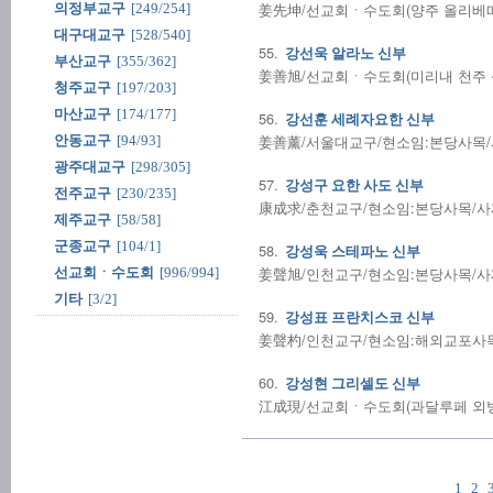
姜先坤/선교회ㆍ수도회(양주 올리베따노 
의정부교구
[249/254]
대구대교구
[528/540]
55.
강선욱 알라노 신부
부산교구
[355/362]
姜善旭/선교회ㆍ수도회(미리내 천주 성삼
청주교구
[197/203]
마산교구
[174/177]
56.
강선훈 세례자요한 신부
姜善薰/서울대교구/현소임:본당사목/사제
안동교구
[94/93]
광주대교구
[298/305]
57.
강성구 요한 사도 신부
전주교구
[230/235]
康成求/춘천교구/현소임:본당사목/사제수품
제주교구
[58/58]
군종교구
[104/1]
58.
강성욱 스테파노 신부
姜聲旭/인천교구/현소임:본당사목/사제수품
선교회ㆍ수도회
[996/994]
기타
[3/2]
59.
강성표 프란치스코 신부
姜聲杓/인천교구/현소임:해외교포사목/사
60.
강성현 그리셀도 신부
江成現/선교회ㆍ수도회(과달루페 외방 선
1
2