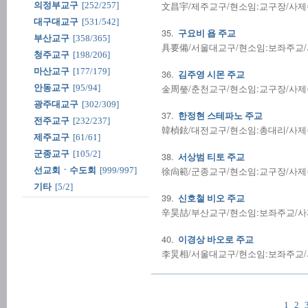
文昌宇/제주교구/현소임:교구장/사제수품:1
의정부교구
[252/257]
대구대교구
[531/542]
35.
구요비 욥 주교
부산교구
[358/365]
具要備/서울대교구/현소임:보좌주교/사제수품
청주교구
[198/206]
마산교구
[177/179]
36.
김주영 시몬 주교
金周瑩/춘천교구/현소임:교구장/사제수품:1
안동교구
[95/94]
광주대교구
[302/309]
37.
한정현 스테파노 주교
전주교구
[232/237]
韓楨鉉/대전교구/현소임:총대리/사제수품:2
제주교구
[61/61]
군종교구
[105/2]
38.
서상범 티토 주교
徐尙範/군종교구/현소임:교구장/사제수품:1
선교회ㆍ수도회
[999/997]
기타
[5/2]
39.
신호철 비오 주교
辛昊喆/부산교구/현소임:보좌주교/사제수품:
40.
이경상 바오로 주교
李炅相/서울대교구/현소임:보좌주교/사제수품
1
2