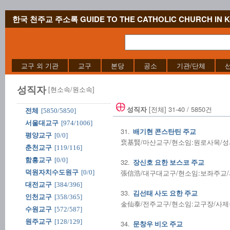
한국 천주교 주소록 GUIDE TO THE CATHOLIC CHURCH IN 
교구 외 기관
교구
본당
공소
기관/단체
성직자
[현소속/원소속]
[전체] 31-40 / 5850건
성직자
전체
[5850/5850]
서울대교구
[974/1006]
31.
배기현 콘스탄틴 주교
평양교구
[0/0]
裵基賢/마산교구/현소임:원로사목/성사전담/
춘천교구
[119/116]
함흥교구
[0/0]
32.
장신호 요한 보스코 주교
張信浩/대구대교구/현소임:보좌주교/사제수품
덕원자치수도원구
[0/0]
대전교구
[384/396]
33.
김선태 사도 요한 주교
인천교구
[358/365]
金仙泰/전주교구/현소임:교구장/사제수품:1
수원교구
[572/587]
원주교구
[128/129]
34.
문창우 비오 주교