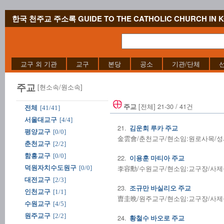
한국 천주교 주소록 GUIDE TO THE CATHOLIC CHURCH IN 
교구 외 기관
교구
본당
공소
기관/단체
주교
[현소속/원소속]
[전체] 21-30 / 41건
주교
전체
[41/41]
서울대교구
[4/4]
21.
김운회 루카 주교
평양교구
[0/0]
金雲會/춘천교구/현소임:원로사목/성사전담/
춘천교구
[2/2]
함흥교구
[0/0]
22.
이용훈 마티아 주교
李容勳/수원교구/현소임:교구장/사제수품:1
덕원자치수도원구
[0/0]
대전교구
[2/3]
23.
조규만 바실리오 주교
인천교구
[1/1]
曺圭晩/원주교구/현소임:교구장/사제수품:1
수원교구
[4/5]
원주교구
[2/2]
24.
황철수 바오로 주교