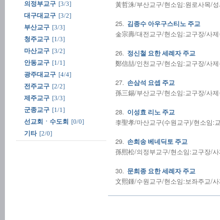
黃哲洙/부산교구/현소임:원로사목/성사전담/
의정부교구
[3/3]
대구대교구
[3/2]
25.
김종수 아우구스티노 주교
부산교구
[3/3]
金宗壽/대전교구/현소임:교구장/사제수품:1
청주교구
[1/3]
마산교구
[3/2]
26.
정신철 요한 세례자 주교
鄭信喆/인천교구/현소임:교구장/사제수품:1
안동교구
[1/1]
광주대교구
[4/4]
27.
손삼석 요셉 주교
전주교구
[2/2]
孫三錫/부산교구/현소임:교구장/사제수품:1
제주교구
[3/3]
군종교구
[1/1]
28.
이성효 리노 주교
李聖孝/마산교구(수원교구)/현소임:교구장/
선교회ㆍ수도회
[0/0]
기타
[2/0]
29.
손희송 베네딕토 주교
孫熙松/의정부교구/현소임:교구장/사제수품:
30.
문희종 요한 세례자 주교
文熙鍾/수원교구/현소임:보좌주교/사제수품: