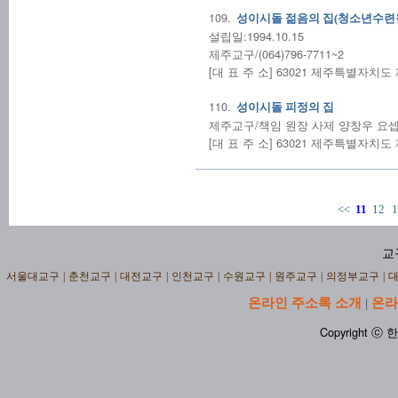
109.
성이시돌 젊음의 집(청소년수련
설립일:1994.10.15
제주교구/(064)796-7711~2
[대 표 주 소] 63021 제주특별자치
110.
성이시돌 피정의 집
제주교구/책임 원장 사제 양창우 요셉 신부/
[대 표 주 소] 63021 제주특별자치
<<
11
12
1
교
서울대교구
|
춘천교구
|
대전교구
|
인천교구
|
수원교구
|
원주교구
|
의정부교구
|
온라인 주소록 소개
온라
|
Copyright ⓒ