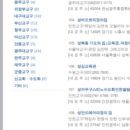
광주대교구/(062)371-0172
원주교구
[4]
[대 표 주 소] 62004 전남광주통합
의정부교구
[8]
대구대교구
[18]
104.
성바오로피정의집
부산교구
[12]
인천교구/책임자 김연숙 오틸리아 수녀/(0
청주교구
[10]
[대 표 주 소] 14925 경기도 시흥시 
마산교구
[13]
105.
성북동 기도의 집 (교육관, 피정의
안동교구
[5]
서울대교구/관장 김진태 그레고리오 신부/
광주대교구
[16]
[대 표 주 소] 02836 서울특별시 성북
전주교구
[4]
제주교구
[4]
106.
성심교육관
수원교구/(031)262-7600
군종교구
[0]
[대 표 주 소] 16824 경기도 용인시 
선교회ㆍ수도회
[0]
기타
[0]
107.
성아우구스띠노수도회인천열림
인천교구/(032)761-0768, 0781
[대 표 주 소] 22309 인천광역시 제
108.
성안드레아피정의 집
인천교구/책임자 한원식 요한 신부/(032)
[대 표 주 소] 21542 인천광역시 남