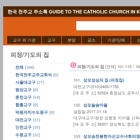
한국 천주교 주소록 GUIDE TO THE CATHOLIC CHURCH IN 
교구 외 기관
교구
본당
공소
기관/단체
피정/기도의 집
[전체] 101-110 / 1
피정/기도의 집
전체
[194]
한국천주교주교회의
[0]
101.
성모성심의 집 (피정집)
서울대교구
[27]
대전교구/(010)3469-1750
평양교구
[0]
[대 표 주 소] 32524 충청남도 공주
춘천교구
[14]
102.
함흥교구
[0]
성모솔숲마을
설립일:2017.01.18
덕원자치수도원구
[0]
대구대교구/원장 김형호 미카엘 신부/(05
대전교구
[11]
[대 표 주 소] 38301 경상북도 청도
인천교구
[16]
수원교구
[32]
103.
성모승천봉헌자선교수녀회피정