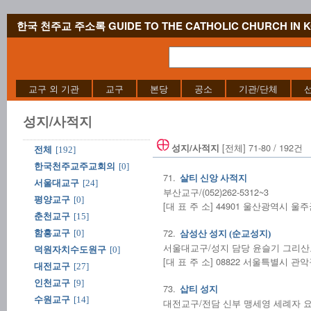
한국 천주교 주소록 GUIDE TO THE CATHOLIC CHURCH IN 
교구 외 기관
교구
본당
공소
기관/단체
성지/사적지
[전체] 71-80 / 192건
성지/사적지
전체
[192]
한국천주교주교회의
[0]
71.
살티 신앙 사적지
서울대교구
[24]
부산교구/(052)262-5312~3
평양교구
[0]
[대 표 주 소] 44901 울산광역시 
춘천교구
[15]
72.
함흥교구
[0]
삼성산 성지 (순교성지)
서울대교구/성지 담당 윤슬기 그리산도 신부
덕원자치수도원구
[0]
[대 표 주 소] 08822 서울특별시 관악구
대전교구
[27]
인천교구
[9]
73.
삽티 성지
수원교구
[14]
대전교구/전담 신부 맹세영 세례자 요한 신