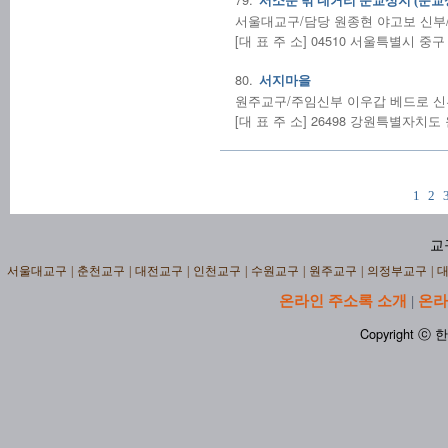
서소문 밖 네거리 순교성지 (순교
서울대교구/담당 원종현 야고보 신부/(02
[대 표 주 소] 04510 서울특별시 
80.
서지마을
원주교구/주임신부 이우갑 베드로 신부/(
[대 표 주 소] 26498 강원특별자치
1
2
교
서울대교구
|
춘천교구
|
대전교구
|
인천교구
|
수원교구
|
원주교구
|
의정부교구
|
온라인 주소록 소개
온라
|
Copyright ⓒ