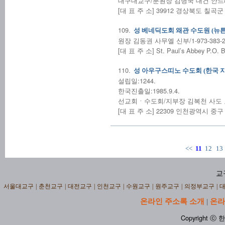
대구대교구/분원장 김병국 대건 안드레아 신
[대 표 주 소] 39912 경상북도 칠곡
109.
성 베네딕도회 왜관 수도원 (뉴튼
원장 김동권 사무엘 신부/1-973-383-2
[대 표 주 소] St. Paul’s Abbey P.O. 
110.
성 아우구스띠노 수도회 (한국 지
설립일:1244.
한국진출일:1985.9.4.
선교회ㆍ수도회/지부장 김복천 사도 요한 
[대 표 주 소] 22309 인천광역시 중구
<<
11
12
13
교
서울대교구
|
춘천교구
|
대전교구
|
인천교구
|
수원교구
|
원주교구
|
의정부교구
|
온라인 주소록 소개
온라
|
Copyright ⓒ