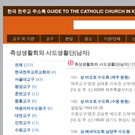
한국 천주교 주소록 GUIDE TO THE CATHOLIC CHURCH IN 
교구 외 기관
교구
본당
공소
기관/단체
축성생활회와 사도생활단(남자)
[전
축성생활회와 사도생활단(남자)
전체
[225]
한국천주교주교회의
[0]
101.
성 바오로 수도회 (제주 분원)
서울대교구
[43]
제주교구/원장 김태훈 리푸죠 신부/(064)
평양교구
[0]
[대 표 주 소] 63295 제주특별자치
춘천교구
[12]
102.
함흥교구
[0]
성 바오로 수도회 (수원 분원)
설립일:1994.02.28
덕원자치수도원구
[0]
수원교구/원장 강승현 베드로 신부/(031)
대전교구
[9]
[대 표 주 소] 18520 경기도 화성시 
인천교구
[15]
수원교구
[19]
103.
성 베네딕도회 남양주 수도원