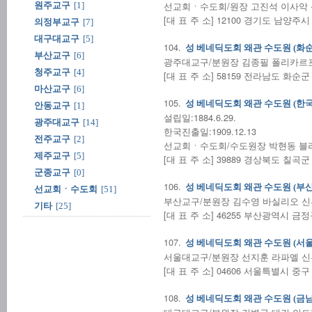
선교회ㆍ수도회/원장 고진석 이사악 신부/(
원주교구
[1]
[대 표 주 소] 12100 경기도 남양주시
의정부교구
[7]
대구대교구
[5]
104.
성 베네딕도회 왜관 수도원 (화순
부산교구
[6]
광주대교구/분원장 김종필 폴리카르포 신부
청주교구
[4]
[대 표 주 소] 58159 전라남도 화순군
마산교구
[6]
105.
성 베네딕도회 왜관 수도원 (한국
안동교구
[1]
설립일:1884.6.29.
광주대교구
[14]
한국진출일:1909.12.13
전주교구
[2]
선교회ㆍ수도회/수도원장 박현동 블라시오 
제주교구
[5]
[대 표 주 소] 39889 경상북도 칠곡
군종교구
[0]
106.
성 베네딕도회 왜관 수도원 (부산
선교회ㆍ수도회
[51]
부산교구/분원장 김수영 바실리오 신부/(0
기타
[25]
[대 표 주 소] 46255 부산광역시 금정
107.
성 베네딕도회 왜관 수도원 (서울
서울대교구/분원장 선지훈 라파엘 신부/(0
[대 표 주 소] 04606 서울특별시 중구
108.
성 베네딕도회 왜관 수도원 (금남