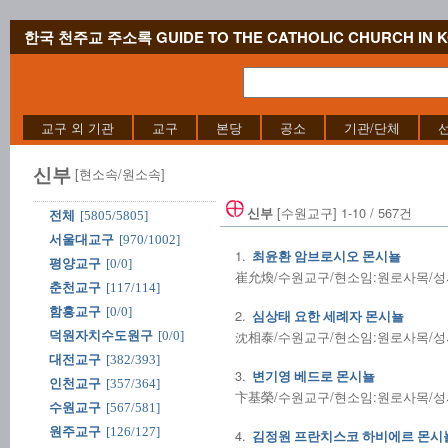
한국 천주교 주소록 GUIDE TO THE CATHOLIC CHURCH IN 
교구 외 기관
교구
본당
공소
기관/단체
신부
[현소속/원소속]
[수원교구] 1-10 / 567건
신부
전체
[5805/5805]
서울대교구
[970/1002]
1.
최윤환 암브로시오 몬시뇰
평양교구
[0/0]
崔允煥/수원교구/현소임:원로사목/성사전
춘천교구
[117/114]
함흥교구
[0/0]
2.
심상태 요한 세례자 몬시뇰
沈相泰/수원교구/현소임:원로사목/성사전
덕원자치수도원구
[0/0]
대전교구
[382/393]
3.
변기영 베드로 몬시뇰
인천교구
[357/364]
卞基榮/수원교구/현소임:원로사목/성사전
수원교구
[567/581]
원주교구
[126/127]
4.
김정원 프란치스코 하비에르 몬시