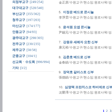
金正原/수원교구/현소임:원로사목/성사전
의정부교구
[249/254]
대구대교구
[528/540]
5.
이정운 베드로 몬시뇰
부산교구
[355/362]
李淨雲/수원교구/현소임:원로사목/성사전
청주교구
[197/203]
마산교구
[174/177]
6.
윤석원 요셉 몬시뇰
尹錫元/수원교구/현소임:원로사목/성사전
안동교구
[94/93]
광주대교구
[298/305]
7.
강원유 세례자 요한 신부
전주교구
[230/235]
康元裕/수원교구/현소임:원로사목/성사전
제주교구
[58/58]
군종교구
[104/1]
8.
김춘호 베드로 신부
金春鎬/수원교구/현소임:원로사목/성사전
선교회ㆍ수도회
[996/994]
기타
[3/2]
9.
장덕호 갈리스토 신부
張德鎬/수원교구/현소임:원로사목/성사전
10.
심영택 프란치스코 하비에르 신
沈榮澤/수원교구/현소임:원로사목/성사전
1
2
3