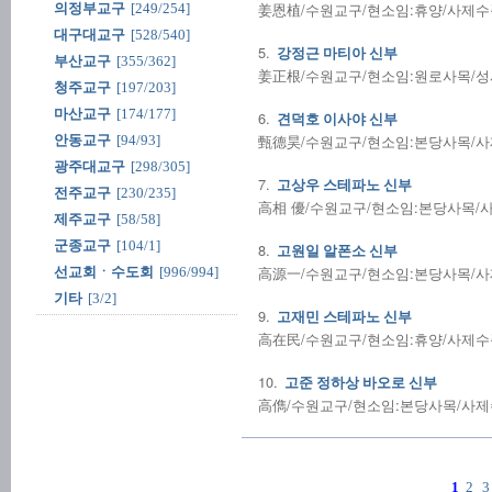
姜恩植/수원교구/현소임:휴양/사제수품:2
의정부교구
[249/254]
대구대교구
[528/540]
5.
강정근 마티아 신부
부산교구
[355/362]
姜正根/수원교구/현소임:원로사목/성사전
청주교구
[197/203]
마산교구
[174/177]
6.
견덕호 이사야 신부
甄德昊/수원교구/현소임:본당사목/사제수품
안동교구
[94/93]
광주대교구
[298/305]
7.
고상우 스테파노 신부
전주교구
[230/235]
高相 優/수원교구/현소임:본당사목/사제수
제주교구
[58/58]
군종교구
[104/1]
8.
고원일 알폰소 신부
高源一/수원교구/현소임:본당사목/사제수품
선교회ㆍ수도회
[996/994]
기타
[3/2]
9.
고재민 스테파노 신부
高在民/수원교구/현소임:휴양/사제수품:2
10.
고준 정하상 바오로 신부
高儁/수원교구/현소임:본당사목/사제수품:
1
2
3