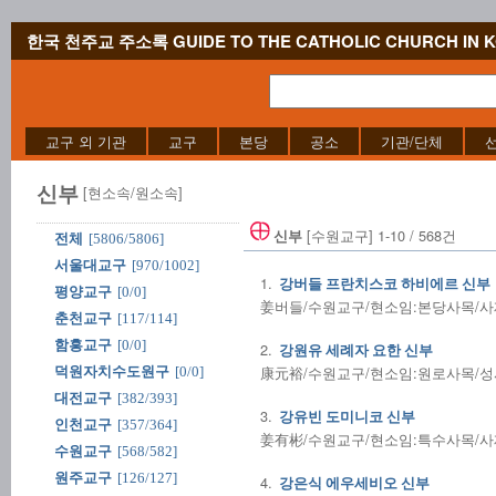
한국 천주교 주소록 GUIDE TO THE CATHOLIC CHURCH IN 
교구 외 기관
교구
본당
공소
기관/단체
신부
[현소속/원소속]
[수원교구] 1-10 / 568건
신부
전체
[5806/5806]
서울대교구
[970/1002]
1.
강버들 프란치스코 하비에르 신부
평양교구
[0/0]
姜버들/수원교구/현소임:본당사목/사제수품
춘천교구
[117/114]
함흥교구
[0/0]
2.
강원유 세례자 요한 신부
康元裕/수원교구/현소임:원로사목/성사전
덕원자치수도원구
[0/0]
대전교구
[382/393]
3.
강유빈 도미니코 신부
인천교구
[357/364]
姜有彬/수원교구/현소임:특수사목/사제수품
수원교구
[568/582]
원주교구
[126/127]
4.
강은식 에우세비오 신부