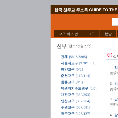
한국 천주교 주소록 GUIDE TO THE 
교구 외 기관
교구
본당
신부
[현소속/원소속]
신
전체
[5805/5805]
서울대교구
[970/1002]
1.
강
평양교구
[0/0]
姜求宗
춘천교구
[117/114]
함흥교구
[0/0]
2.
강
姜德幸
덕원자치수도원구
[0/0]
대전교구
[382/393]
3.
강
인천교구
[357/364]
姜明求
수원교구
[567/581]
원주교구
[126/127]
4.
강