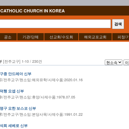
CATHOLIC CHURCH IN KOREA
공소
기관/단체
선교회/수도회
해외교포교회
피정/
[전주교구] 1-10 / 230건
부
구종 안드레아 신부
/전주교구/현소임:해외유학/사제수품:2020.01.16
덕행 요셉 신부
/전주교구/현소임:휴양/사제수품:1978.07.05
명구 요한 보스코 신부
/전주교구/현소임:본당사목/사제수품:1991.01.22
석희 세베로 신부