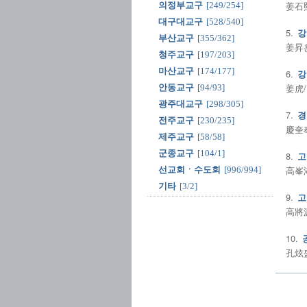
姜石熙
의정부교구
[249/254]
대구대교구
[528/540]
5.
강
부산교구
[355/362]
姜昇훈
청주교구
[197/203]
마산교구
[174/177]
6.
강
姜虎/
안동교구
[94/93]
광주대교구
[298/305]
7.
경
전주교구
[230/235]
慶奎奉
제주교구
[58/58]
군종교구
[104/1]
8.
고
高峯湖
선교회ㆍ수도회
[996/994]
기타
[3/2]
9.
고
高將源
10.
孔炫盛