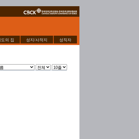
기도의 집
성지/사적지
성직자