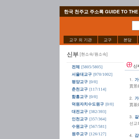
한국 천주교 주소록 GUIDE TO THE 
교구 외 기관
교구
본당
신부
[현소속/원소속]
신
전체
[5805/5805]
서울대교구
[970/1002]
1.
가
평양교구
[0/0]
賈景雄
춘천교구
[117/114]
함흥교구
[0/0]
2.
가
賈基煥
덕원자치수도원구
[0/0]
대전교구
[382/393]
3.
갈
인천교구
[357/364]
선교회
수원교구
[567/581]
원주교구
[126/127]
4.
감