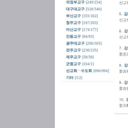
선교회
의정부교구
[249/254]
대구대교구
[528/540]
5.
감
부산교구
[355/362]
선교회
청주교구
[197/203]
마산교구
[174/177]
6.
강
선교회
안동교구
[94/93]
광주대교구
[298/305]
7.
강
전주교구
[230/235]
姜京采
제주교구
[58/58]
군종교구
[104/1]
8.
강
姜吉祐
선교회ㆍ수도회
[996/994]
기타
[3/2]
9.
강
姜吉俊
10.
姜大勳