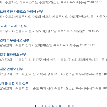
ㆍ수도회(성 아우구스띠노 수도회)/현소임:특수사목/사제수품:2010.08.14
브라 후안 카를로스 마리아 신부
ㆍ수도회(카르투시오 수도회 성모의 카르투시오 수도원)/현소임:특수사목/사제수품
 디에고 디에고 신부
ㆍ수도회(꼰솔라따 선교 수도회)/현소임:특수사목/사제수품:1979.10.27
경채 라우렌시오 신부
/선교회ㆍ수도회(살레시오회)/현소임:특수사목/사제수품:2012.01.28
길우 힐라리오 신부
/선교회ㆍ수도회(미리내 천주 성삼 성직 수도회)/현소임:해외파견/사제수품:1997
길준 안셀모 신부
/선교회ㆍ수도회(한국 순교 복자 성직 수도회)/현소임:특수사목/사제수품:2012.
강대훈 요한 사도 신부
/선교회ㆍ수도회(한국 순교 복자 성직 수도회)/현소임:특수사목/사제수품:2011.
1
2
3
4
5
6
7
8
9
10
>>