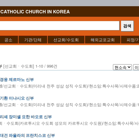
CATHOLIC CHURCH IN KOREA
공소
기관/단체
선교회/수도회
해외교포교회
피정/
[선교회ㆍ수도회] 1-10 / 996건
부
경웅 제르마노 신부
/선교회ㆍ수도회(미리내 천주 성삼 성직 수도회)/현소임:특수사목/사제수품:2008
기환 이냐시오 신부
/선교회ㆍ수도회(미리내 천주 성삼 성직 수도회)/현소임:특수사목/사제수품:1995
리셰 장미셸 요한 바오로 신부
ㆍ수도회(카르투시오 수도회 성모의 카르투시오 수도원)/현소임:특수사목/사제수품
대건 파울라의 프란치스코 신부