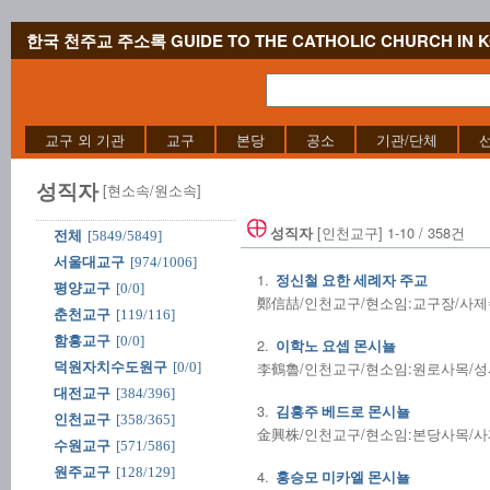
한국 천주교 주소록 GUIDE TO THE CATHOLIC CHURCH IN 
교구 외 기관
교구
본당
공소
기관/단체
성직자
[현소속/원소속]
[인천교구] 1-10 / 358건
성직자
전체
[5849/5849]
서울대교구
[974/1006]
1.
정신철 요한 세례자 주교
평양교구
[0/0]
鄭信喆/인천교구/현소임:교구장/사제수품:1
춘천교구
[119/116]
함흥교구
[0/0]
2.
이학노 요셉 몬시뇰
李鶴魯/인천교구/현소임:원로사목/성사전
덕원자치수도원구
[0/0]
대전교구
[384/396]
3.
김흥주 베드로 몬시뇰
인천교구
[358/365]
金興株/인천교구/현소임:본당사목/사제수품
수원교구
[571/586]
원주교구
[128/129]
4.
홍승모 미카엘 몬시뇰