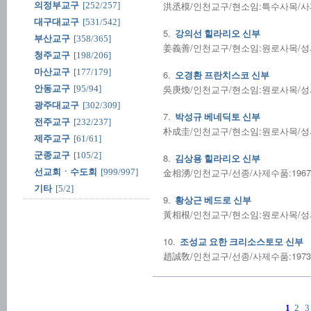
洪丞模/인천교구/현소임:특수사목/사제수품
의정부교구
[252/257]
대구대교구
[531/542]
5.
강의선 힐라리오 신부
부산교구
[358/365]
姜義善/인천교구/현소임:원로사목/성사전
청주교구
[198/206]
마산교구
[177/179]
6.
오경환 프란치스코 신부
吳庚煥/인천교구/현소임:원로사목/성사전
안동교구
[95/94]
광주대교구
[302/309]
7.
박성규 베네딕토 신부
전주교구
[232/237]
朴成圭/인천교구/현소임:원로사목/성사전
제주교구
[61/61]
군종교구
[105/2]
8.
김상용 힐라리오 신부
金相湧/인천교구/선종/사제수품:1967.12.
선교회ㆍ수도회
[999/997]
기타
[5/2]
9.
황상근 베드로 신부
黃相根/인천교구/현소임:원로사목/성사전
10.
조성교 요한 크리소스토모 신부
趙誠敎/인천교구/선종/사제수품:1973.12.
1
2
3