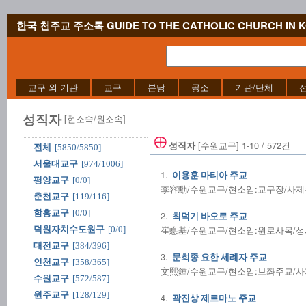
한국 천주교 주소록 GUIDE TO THE CATHOLIC CHURCH IN 
교구 외 기관
교구
본당
공소
기관/단체
성직자
[현소속/원소속]
[수원교구] 1-10 / 572건
성직자
전체
[5850/5850]
서울대교구
[974/1006]
1.
이용훈 마티아 주교
평양교구
[0/0]
李容勳/수원교구/현소임:교구장/사제수품:1
춘천교구
[119/116]
함흥교구
[0/0]
2.
최덕기 바오로 주교
崔悳基/수원교구/현소임:원로사목/성사전담/
덕원자치수도원구
[0/0]
대전교구
[384/396]
3.
문희종 요한 세례자 주교
인천교구
[358/365]
文熙鍾/수원교구/현소임:보좌주교/사제수품:
수원교구
[572/587]
원주교구
[128/129]
4.
곽진상 제르마노 주교