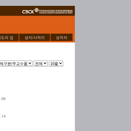
기도의 집
성지/사적지
성직자
.06
.14