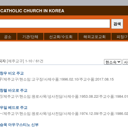
CATHOLIC CHURCH IN KOREA
공소
기관/단체
선교회/수도회
해외교포교회
피정/
[제주교구] 1-10 / 61건
직자
창우 비오 주교
/제주교구/현소임:교구장/사제수품:1996.02.10/주교수품:2017.08.15
창렬 바오로 주교
/제주교구/현소임:원로사목/성사전담/사제수품:1953.08.22/주교수품:1984.01
우일 베드로 주교
/제주교구/현소임:원로사목/성사전담/사제수품:1974.12.09/주교수품:1986.02
승욱 아우구스티노 신부