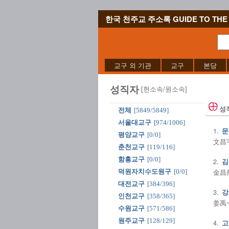
한국 천주교 주소록 GUIDE TO THE 
교구 외 기관
교구
본당
성직자
[현소속/원소속]
성
전체
[5849/5849]
서울대교구
[974/1006]
1.
문
평양교구
[0/0]
文昌宇
춘천교구
[119/116]
함흥교구
[0/0]
2.
김
金昌烈
덕원자치수도원구
[0/0]
대전교구
[384/396]
3.
강
인천교구
[358/365]
姜禹一
수원교구
[571/586]
원주교구
[128/129]
4.
고