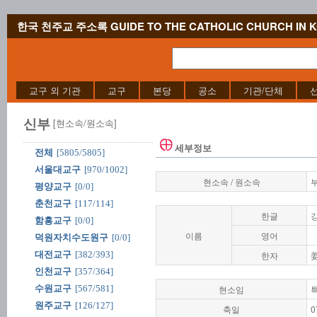
한국 천주교 주소록 GUIDE TO THE CATHOLIC CHURCH IN 
교구 외 기관
교구
본당
공소
기관/단체
신부
[현소속/원소속]
세부정보
전체
[5805/5805]
서울대교구
[970/1002]
현소속 / 원소속
평양교구
[0/0]
춘천교구
[117/114]
한글
함흥교구
[0/0]
이름
영어
덕원자치수도원구
[0/0]
대전교구
[382/393]
한자
인천교구
[357/364]
수원교구
[567/581]
현소임
원주교구
[126/127]
축일
0