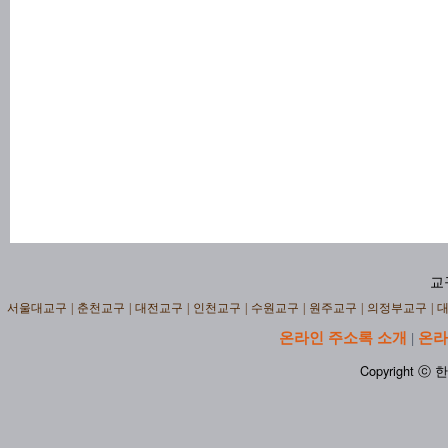
교
서울대교구
|
춘천교구
|
대전교구
|
인천교구
|
수원교구
|
원주교구
|
의정부교구
|
온라인 주소록 소개
온라
|
Copyright ⓒ