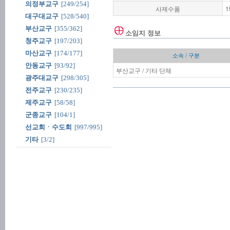
의정부교구
[249/254]
사제수품
1
대구대교구
[528/540]
부산교구
[355/362]
소임지 정보
청주교구
[197/203]
마산교구
[174/177]
소속 / 구분
안동교구
[93/92]
부산교구 / 기타 단체
광주대교구
[298/305]
전주교구
[230/235]
제주교구
[58/58]
군종교구
[104/1]
선교회ㆍ수도회
[997/995]
기타
[3/2]