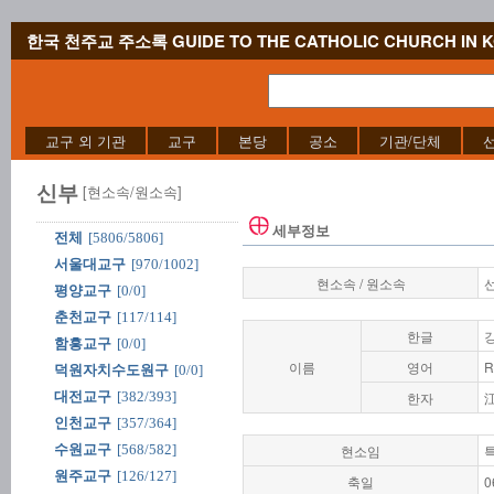
한국 천주교 주소록 GUIDE TO THE CATHOLIC CHURCH IN 
교구 외 기관
교구
본당
공소
기관/단체
신부
[현소속/원소속]
세부정보
전체
[5806/5806]
서울대교구
[970/1002]
현소속 / 원소속
평양교구
[0/0]
춘천교구
[117/114]
한글
함흥교구
[0/0]
이름
영어
R
덕원자치수도원구
[0/0]
대전교구
[382/393]
한자
인천교구
[357/364]
수원교구
[568/582]
현소임
원주교구
[126/127]
축일
0