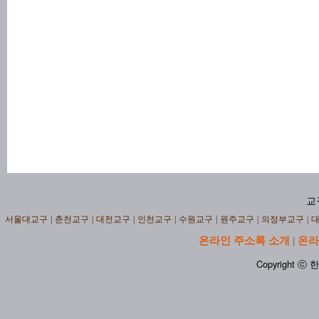
교
서울대교구
|
춘천교구
|
대전교구
|
인천교구
|
수원교구
|
원주교구
|
의정부교구
|
온라인 주소록 소개
온라
|
Copyright ⓒ