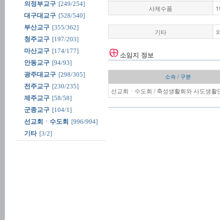
의정부교구
[249/254]
사제수품
1
대구대교구
[528/540]
부산교구
[355/362]
기타
외
청주교구
[197/203]
마산교구
[174/177]
소임지 정보
안동교구
[94/93]
광주대교구
[298/305]
소속 / 구분
전주교구
[230/235]
선교회ㆍ수도회 / 축성생활회와 사도생활단
제주교구
[58/58]
군종교구
[104/1]
선교회ㆍ수도회
[996/994]
기타
[3/2]