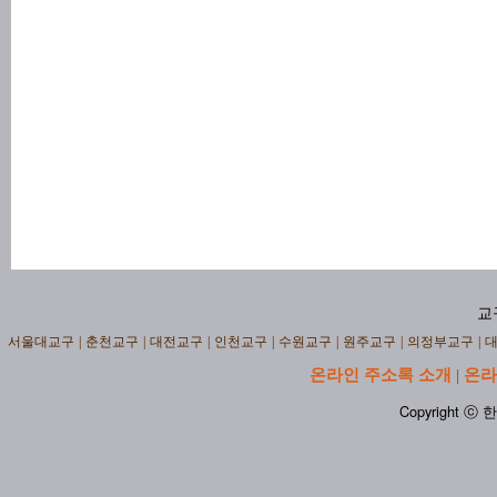
교
서울대교구
|
춘천교구
|
대전교구
|
인천교구
|
수원교구
|
원주교구
|
의정부교구
|
온라인 주소록 소개
온라
|
Copyright ⓒ