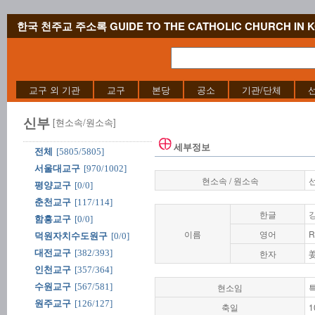
한국 천주교 주소록 GUIDE TO THE CATHOLIC CHURCH IN 
교구 외 기관
교구
본당
공소
기관/단체
신부
[현소속/원소속]
세부정보
전체
[5805/5805]
서울대교구
[970/1002]
현소속 / 원소속
평양교구
[0/0]
춘천교구
[117/114]
한글
함흥교구
[0/0]
이름
영어
R
덕원자치수도원구
[0/0]
대전교구
[382/393]
한자
인천교구
[357/364]
수원교구
[567/581]
현소임
원주교구
[126/127]
축일
1