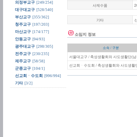
의정부교구
[249/254]
사제수품
2
대구대교구
[528/540]
부산교구
[355/362]
기타
청주교구
[197/203]
마산교구
[174/177]
소임지 정보
안동교구
[94/93]
광주대교구
[298/305]
소속 / 구분
전주교구
[230/235]
서울대교구 / 축성생활회와 사도생활단(남
제주교구
[58/58]
선교회ㆍ수도회 / 축성생활회와 사도생활단
군종교구
[104/1]
선교회ㆍ수도회
[996/994]
기타
[3/2]