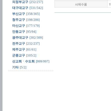
의정부교구
[252/257]
사제수품
1
대구대교구
[531/542]
부산교구
[358/365]
청주교구
[198/206]
마산교구
[177/179]
안동교구
[95/94]
광주대교구
[302/309]
전주교구
[232/237]
제주교구
[61/61]
군종교구
[105/2]
선교회ㆍ수도회
[999/997]
기타
[5/2]