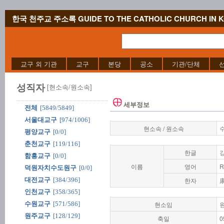
한국 천주교 주소록 GUIDE TO THE CATHOLIC CHURCH IN 
교구 외 기관
교구
본당
공소
기관/단체
성직자
[현소속/원소속]
세부정보
전체
[5849/5849]
서울대교구
[974/1006]
현소속 / 원소속
평양교구
[0/0]
춘천교구
[119/116]
한글
함흥교구
[0/0]
이름
영어
R
덕원자치수도원구
[0/0]
대전교구
[384/396]
한자
인천교구
[358/365]
수원교구
[571/586]
현소임
원주교구
[128/129]
축일
0