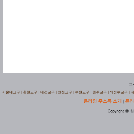
교
서울대교구
|
춘천교구
|
대전교구
|
인천교구
|
수원교구
|
원주교구
|
의정부교구
|
온라인 주소록 소개
온라
|
Copyright ⓒ