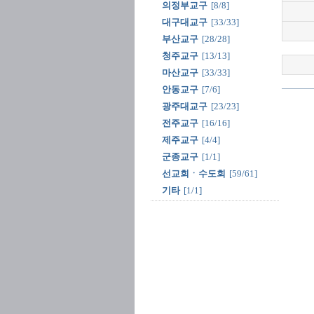
의정부교구
[8/8]
대구대교구
[33/33]
부산교구
[28/28]
청주교구
[13/13]
마산교구
[33/33]
안동교구
[7/6]
광주대교구
[23/23]
전주교구
[16/16]
제주교구
[4/4]
군종교구
[1/1]
선교회ㆍ수도회
[59/61]
기타
[1/1]