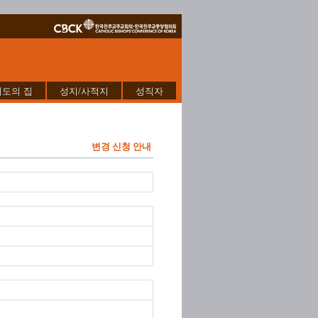
기도의 집
성지/사적지
성직자
변경 신청 안내