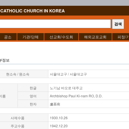
CATHOLIC CHURCH IN KOREA
공소
기관/단체
선교회/수도회
해외교포교회
피정/
부정보
현소속 / 원소속
서울대교구 / 서울대교구
한글
노기남 바오로 대주교
이름
영어
Archbishop Paul Ki-nam RO, D.D.
한자
盧基南
사제수품
1930.10.26
주교수품
1942.12.20