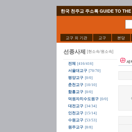
한국 천주교 주소록 GUIDE TO THE 
교구 외 기관
교구
본당
선종사제
[현소속/원소속]
세
전체
[416/416]
서울대교구
[70/70]
평양교구
[0/0]
춘천교구
[10/10]
함흥교구
[0/0]
덕원자치수도원구
[0/0]
대전교구
[34/34]
인천교구
[15/14]
수원교구
[53/53]
원주교구
[8/8]