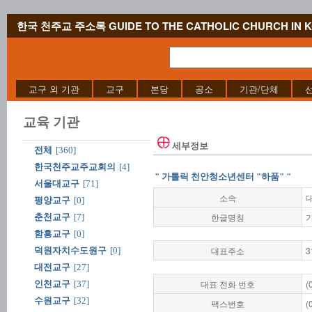
한국 천주교 주소록 GUIDE TO THE CATHOLIC CHURCH IN 
교구 외 기관
교구
본당
공소
기관/단체
교육 기관
세부정보
전체
[360]
한국천주교주교회의
[4]
" 가톨릭 천안청소년센터 "하품" "
서울대교구
[71]
소속
평양교구
[0]
한글명칭
춘천교구
[7]
함흥교구
[0]
대표주소
3
덕원자치수도원구
[0]
대전교구
[27]
대표 전화 번호
(
인천교구
[37]
수원교구
[32]
팩스번호
(