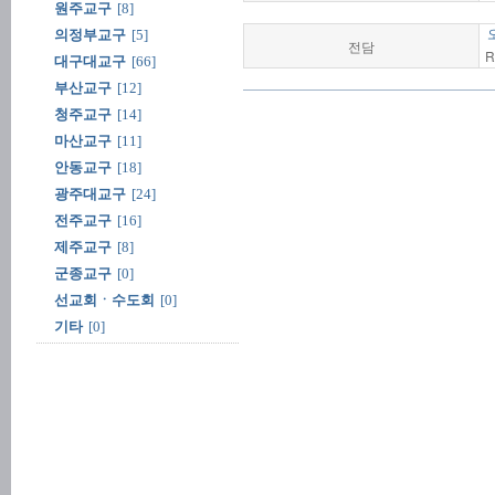
원주교구
[8]
의정부교구
[5]
전담
R
대구대교구
[66]
부산교구
[12]
청주교구
[14]
마산교구
[11]
안동교구
[18]
광주대교구
[24]
전주교구
[16]
제주교구
[8]
군종교구
[0]
선교회ㆍ수도회
[0]
기타
[0]