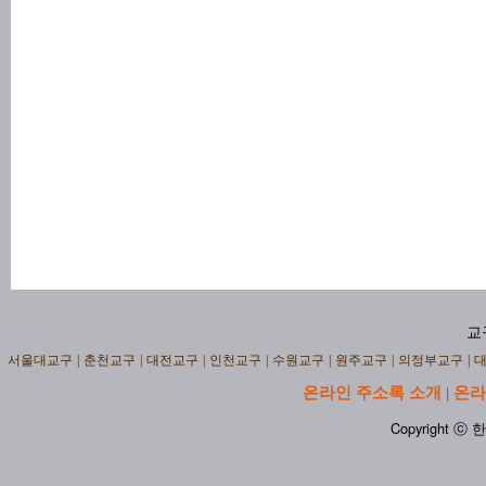
교
서울대교구
|
춘천교구
|
대전교구
|
인천교구
|
수원교구
|
원주교구
|
의정부교구
|
온라인 주소록 소개
온라
|
Copyright ⓒ