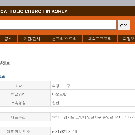
CATHOLIC CHURCH IN KOREA
공소
기관/단체
선교회/수도회
해외교포교회
피정/
부정보
로딸 "
소속
의정부교구
한글명칭
바오로딸
부속명칭
일산
대표주소
10386 경기도 고양시 일산서구 중앙로 1415 CITY20
대표 전화 번호
(031)921-3016