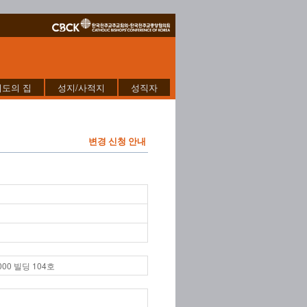
기도의 집
성지/사적지
성직자
변경 신청 안내
00 빌딩 104호