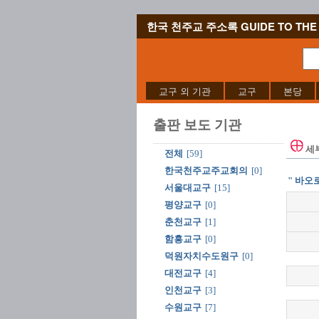
한국 천주교 주소록 GUIDE TO THE 
교구 외 기관
교구
본당
출판 보도 기관
세
전체
[59]
한국천주교주교회의
[0]
" 바오
서울대교구
[15]
평양교구
[0]
춘천교구
[1]
함흥교구
[0]
덕원자치수도원구
[0]
대전교구
[4]
인천교구
[3]
수원교구
[7]