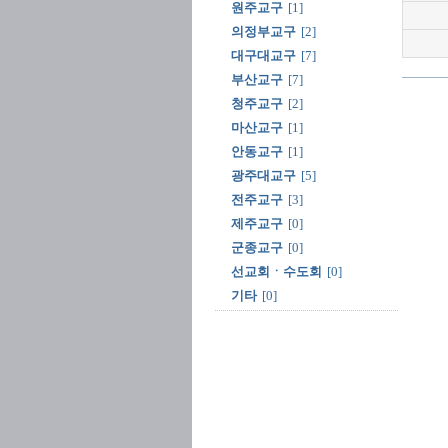
원주교구
[1]
의정부교구
[2]
대구대교구
[7]
부산교구
[7]
청주교구
[2]
마산교구
[1]
안동교구
[1]
광주대교구
[5]
전주교구
[3]
제주교구
[0]
군종교구
[0]
선교회ㆍ수도회
[0]
기타
[0]