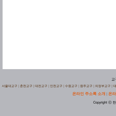
교
서울대교구
|
춘천교구
|
대전교구
|
인천교구
|
수원교구
|
원주교구
|
의정부교구
|
온라인 주소록 소개
온라
|
Copyright ⓒ