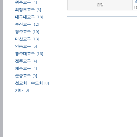
원주교구
[4]
원장
R
의정부교구
[8]
대구대교구
[18]
부산교구
[12]
청주교구
[10]
마산교구
[13]
안동교구
[5]
광주대교구
[16]
전주교구
[4]
제주교구
[4]
군종교구
[0]
선교회ㆍ수도회
[0]
기타
[0]