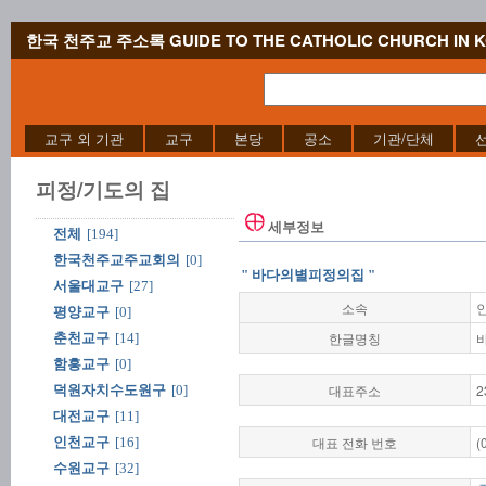
한국 천주교 주소록 GUIDE TO THE CATHOLIC CHURCH IN 
교구 외 기관
교구
본당
공소
기관/단체
피정/기도의 집
세부정보
전체
[194]
한국천주교주교회의
[0]
" 바다의별피정의집 "
서울대교구
[27]
소속
평양교구
[0]
한글명칭
춘천교구
[14]
함흥교구
[0]
대표주소
2
덕원자치수도원구
[0]
대전교구
[11]
대표 전화 번호
(
인천교구
[16]
수원교구
[32]