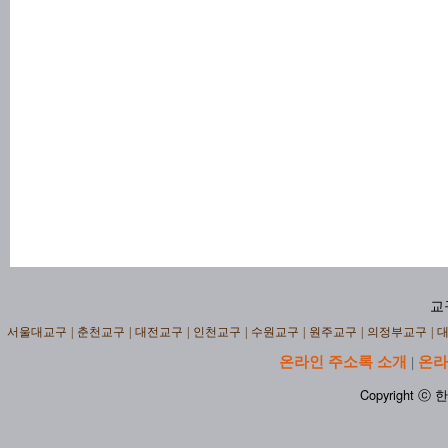
교
서울대교구
|
춘천교구
|
대전교구
|
인천교구
|
수원교구
|
원주교구
|
의정부교구
|
온라인 주소록 소개
온라
|
Copyright ⓒ