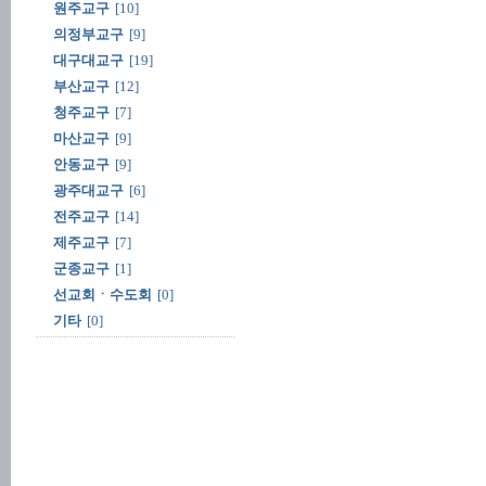
원주교구
[10]
의정부교구
[9]
대구대교구
[19]
부산교구
[12]
청주교구
[7]
마산교구
[9]
안동교구
[9]
광주대교구
[6]
전주교구
[14]
제주교구
[7]
군종교구
[1]
선교회ㆍ수도회
[0]
기타
[0]