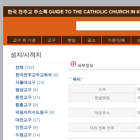
한국 천주교 주소록 GUIDE TO THE CATHOLIC CHURCH IN 
교구 외 기관
교구
본당
공소
기관/단체
성지/사적지
세부정보
전체
[192]
한국천주교주교회의
[0]
" 옥터 "
서울대교구
[24]
소속
평양교구
[0]
한글명칭
춘천교구
[15]
함흥교구
[0]
대표주소
2
덕원자치수도원구
[0]
대전교구
[27]
대표 전화 번호
(
인천교구
[9]
수원교구
[14]