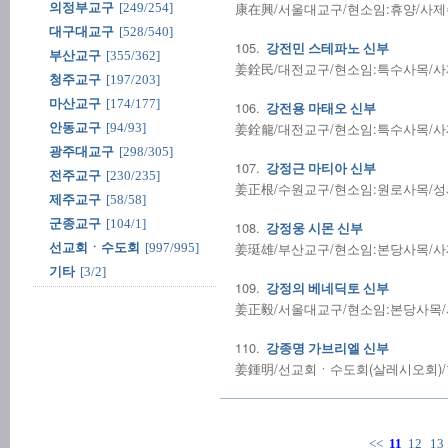
康在興/서울대교구/현소임:휴양/사제수품:
의정부교구
[249/254]
대구대교구
[528/540]
105.
강전민 스테파노 신부
부산교구
[355/362]
姜銓民/대전교구/현소임:특수사목/사제수품
청주교구
[197/203]
마산교구
[174/177]
106.
강전용 마태오 신부
姜銓龍/대전교구/현소임:특수사목/사제수품
안동교구
[94/93]
광주대교구
[298/305]
107.
강정근 마티아 신부
전주교구
[230/235]
姜正根/수원교구/현소임:원로사목/성사전
제주교구
[58/58]
군종교구
[104/1]
108.
강정웅 시몬 신부
姜珽雄/부산교구/현소임:본당사목/사제수품
선교회ㆍ수도회
[997/995]
기타
[3/2]
109.
강정의 베네딕토 신부
姜正毅/서울대교구/현소임:본당사목/사제
110.
강종명 가브리엘 신부
姜鍾明/선교회ㆍ수도회(살레시오회)/현소
<<
11
12
13