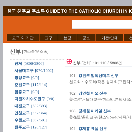
한국 천주교 주소록 GUIDE TO THE CATHOLIC CHURCH IN 
교구 외 기관
교구
본당
공소
기관/단체
신부
[현소속/원소속]
[전체] 101-110 / 5806건
신부
전체
[5806/5806]
서울대교구
[970/1002]
101.
강인조 알렉산데르 신부
평양교구
[0/0]
선교회ㆍ수도회(작은 형제회(프란치스코회
춘천교구
[117/114]
함흥교구
[0/0]
102.
강인철 비오 신부
姜仁哲/서울대교구/현소임:본당사목/사제
덕원자치수도원구
[0/0]
대전교구
[382/393]
103.
강재원 미카엘 신부
인천교구
[357/364]
姜在遠/춘천교구/현소임:본당사목/사제수품
수원교구
[567/581]
원주교구
[126/127]
104.
강재흥 요셉 신부