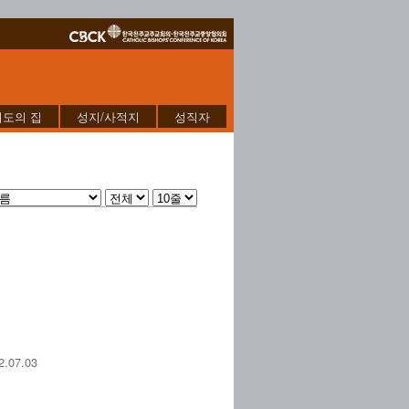
기도의 집
성지/사적지
성직자
07.03