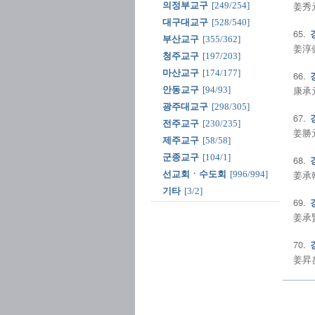
姜秀元
의정부교구
[249/254]
대구대교구
[528/540]
65.
부산교구
[355/362]
姜淳健
청주교구
[197/203]
마산교구
[174/177]
66.
康承元
안동교구
[94/93]
광주대교구
[298/305]
67.
전주교구
[230/235]
姜勝元
제주교구
[58/58]
군종교구
[104/1]
68.
姜承翰
선교회ㆍ수도회
[996/994]
기타
[3/2]
69.
姜承賢
70.
姜昇훈