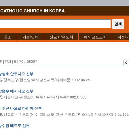
CATHOLIC CHURCH IN KOREA
공소
기관/단체
선교회/수도회
해외교포교회
피정/
[전체] 61-70 / 5805건
부
강성호 안토니오 신부
/청주교구/현소임:해외교포사목/사제수품:1992.06.29
강송수 에지디오 신부
/서울대교구/현소임:특수사목/사제수품:1992.07.03
강수근 바오로 마리아 신부
/선교회ㆍ수도회(예수 그리스도 고난 수도회)/현소임:특수사목/사제수품:1992.
강수원 베드로 신부