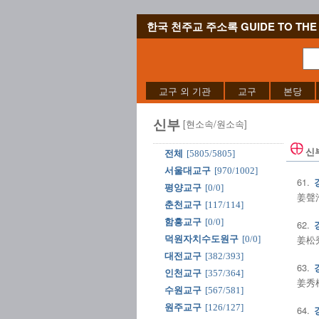
한국 천주교 주소록 GUIDE TO THE 
교구 외 기관
교구
본당
신부
[현소속/원소속]
신
전체
[5805/5805]
서울대교구
[970/1002]
61.
평양교구
[0/0]
姜聲浩
춘천교구
[117/114]
함흥교구
[0/0]
62.
姜松秀
덕원자치수도원구
[0/0]
대전교구
[382/393]
63.
인천교구
[357/364]
姜秀根
수원교구
[567/581]
원주교구
[126/127]
64.