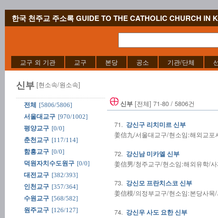
한국 천주교 주소록 GUIDE TO THE CATHOLIC CHURCH IN 
교구 외 기관
교구
본당
공소
기관/단체
신부
[현소속/원소속]
[전체] 71-80 / 5806건
신부
전체
[5806/5806]
서울대교구
[970/1002]
71.
강신구 리치미르 신부
평양교구
[0/0]
姜信九/서울대교구/현소임:해외교포사목/
춘천교구
[117/114]
함흥교구
[0/0]
72.
강신남 미카엘 신부
姜信男/청주교구/현소임:해외유학/사제수품
덕원자치수도원구
[0/0]
대전교구
[382/393]
73.
강신모 프란치스코 신부
인천교구
[357/364]
姜信模/의정부교구/현소임:본당사목/사제
수원교구
[568/582]
원주교구
[126/127]
74.
강신우 사도 요한 신부