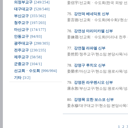
姜信宇/선교회ㆍ수도회(한국 외방 선교회
의정부교구
[249/254]
대구대교구
[528/540]
75.
강언덕 베네딕토 신부
부산교구
[355/362]
姜言德/선교회ㆍ수도회(예수회)/현소임:
청주교구
[197/203]
마산교구
[174/177]
76.
강연성 마리미카엘 신부
姜鍊晟/선교회ㆍ수도회(미리내 천주 성삼
안동교구
[94/93]
광주대교구
[298/305]
77.
강연철 라파엘 신부
전주교구
[230/235]
姜然哲/청주교구/현소임:본당사목/사제수품
제주교구
[58/58]
군종교구
[104/1]
78.
강영구 루치오 신부
姜榮求/마산교구/현소임:원로사목/성사전
선교회ㆍ수도회
[996/994]
기타
[3/2]
79.
강영돈 라우렌시오 신부
康永敦/부산교구/현소임:원로사목/성사전
80.
강영목 요한 보스코 신부
姜永穆/대구대교구/현소임:본당사목/사제
1
2