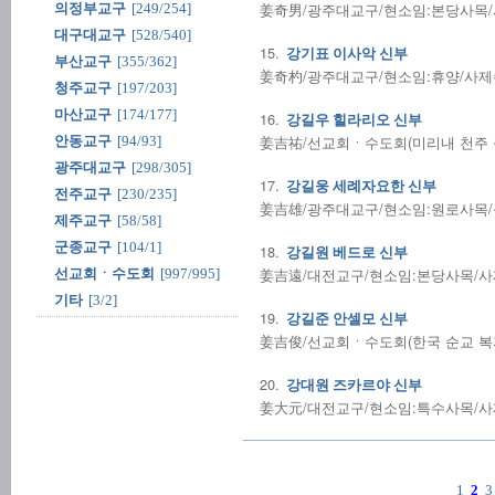
姜奇男/광주대교구/현소임:본당사목/사제
의정부교구
[249/254]
대구대교구
[528/540]
15.
강기표 이사악 신부
부산교구
[355/362]
姜奇杓/광주대교구/현소임:휴양/사제수품:
청주교구
[197/203]
마산교구
[174/177]
16.
강길우 힐라리오 신부
姜吉祐/선교회ㆍ수도회(미리내 천주 성삼
안동교구
[94/93]
광주대교구
[298/305]
17.
강길웅 세례자요한 신부
전주교구
[230/235]
姜吉雄/광주대교구/현소임:원로사목/성사
제주교구
[58/58]
군종교구
[104/1]
18.
강길원 베드로 신부
姜吉遠/대전교구/현소임:본당사목/사제수품
선교회ㆍ수도회
[997/995]
기타
[3/2]
19.
강길준 안셀모 신부
姜吉俊/선교회ㆍ수도회(한국 순교 복자 
20.
강대원 즈카르야 신부
姜大元/대전교구/현소임:특수사목/사제수품
1
2
3