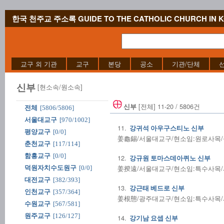
한국 천주교 주소록 GUIDE TO THE CATHOLIC CHURCH IN 
교구 외 기관
교구
본당
공소
기관/단체
신부
[현소속/원소속]
[전체] 11-20 / 5806건
신부
전체
[5806/5806]
서울대교구
[970/1002]
11.
강귀석 아우구스티노 신부
평양교구
[0/0]
姜龜錫/서울대교구/현소임:원로사목/성사
춘천교구
[117/114]
함흥교구
[0/0]
12.
강규원 토마스데아퀴노 신부
姜揆遠/서울대교구/현소임:특수사목/사제
덕원자치수도원구
[0/0]
대전교구
[382/393]
13.
강근태 베드로 신부
인천교구
[357/364]
姜根態/광주대교구/현소임:특수사목/사제
수원교구
[567/581]
원주교구
[126/127]
14.
강기남 요셉 신부