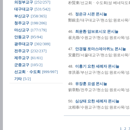
朴賢東/선교회ㆍ수도회(성 베네딕도회 왜
의정부교구
[252/257]
대구대교구
[531/542]
45.
정은규 시몬 몬시뇰
부산교구
[358/365]
鄭銀圭/대구대교구/현소임:원로사목/성사
청주교구
[198/206]
마산교구
[177/179]
46.
최윤환 암브로시오 몬시뇰
崔允煥/수원교구/현소임:원로사목/성사전
안동교구
[95/94]
광주대교구
[302/309]
47.
안경렬 토마스데아퀴노 몬시뇰
전주교구
[232/237]
安慶烈/서울대교구/현소임:원로사목/성사
제주교구
[61/61]
군종교구
[105/2]
48.
이홍기 요한 세례자 몬시뇰
李洪基/부산교구/현소임:원로사목/성사전
선교회ㆍ수도회
[999/997]
기타
[5/2]
49.
유장훈 요셉 몬시뇰
劉章勳/전주교구/현소임:원로사목/성사전
50.
심상태 요한 세례자 몬시뇰
沈相泰/수원교구/현소임:원로사목/성사전
1
2