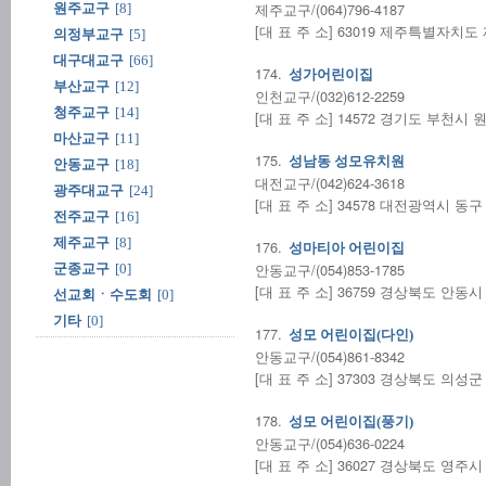
제주교구/(064)796-4187
원주교구
[8]
[대 표 주 소] 63019 제주특별자치도
의정부교구
[5]
대구대교구
[66]
174.
성가어린이집
부산교구
[12]
인천교구/(032)612-2259
청주교구
[14]
[대 표 주 소] 14572 경기도 부천시 
마산교구
[11]
175.
성남동 성모유치원
안동교구
[18]
대전교구/(042)624-3618
광주대교구
[24]
[대 표 주 소] 34578 대전광역시 동
전주교구
[16]
제주교구
[8]
176.
성마티아 어린이집
안동교구/(054)853-1785
군종교구
[0]
[대 표 주 소] 36759 경상북도 안동
선교회ㆍ수도회
[0]
기타
[0]
177.
성모 어린이집(다인)
안동교구/(054)861-8342
[대 표 주 소] 37303 경상북도 의성군
178.
성모 어린이집(풍기)
안동교구/(054)636-0224
[대 표 주 소] 36027 경상북도 영주