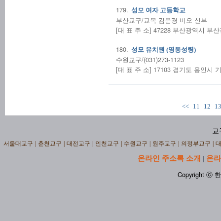
179.
성모 여자 고등학교
부산교구/교목 김문경 비오 신부
[대 표 주 소] 47228 부산광역시 부산
180.
성모 유치원 (영통성령)
수원교구/(031)273-1123
[대 표 주 소] 17103 경기도 용인시 
<<
11
12
1
교
서울대교구
|
춘천교구
|
대전교구
|
인천교구
|
수원교구
|
원주교구
|
의정부교구
|
온라인 주소록 소개
온라
|
Copyright ⓒ