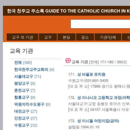
한국 천주교 주소록 GUIDE TO THE CATHOLIC CHURCH IN 
교구 외 기관
교구
본당
공소
기관/단체
교육 기관
[전체] 171-180 / 360건
교육 기관
전체
[360]
한국천주교주교회의
[4]
171.
성 바울로 유치원
서울대교구
[71]
수원교구/(031)691-3455
평양교구
[0]
[대 표 주 소] 17989 경기도 평택시 
춘천교구
[7]
172.
함흥교구
[0]
성 이냐시오 고등학교 과정(야학)
서울대교구/교장 송봉모 토마스 신부/(02
덕원자치수도원구
[0]
[대 표 주 소] 04107 서울특별시 마
대전교구
[27]
인천교구
[37]
173.
성 이시돌 어린이집(금악)
수원교구
[32]
설립일:1994.01.10