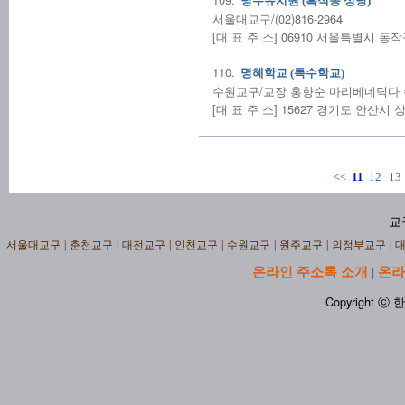
명수유치원 (흑석동 성당)
서울대교구/(02)816-2964
[대 표 주 소] 06910 서울특별시 동작
110.
명혜학교 (특수학교)
수원교구/교장 홍향순 마리베네딕다 수녀/(
[대 표 주 소] 15627 경기도 안산시 
<<
11
12
13
교
서울대교구
|
춘천교구
|
대전교구
|
인천교구
|
수원교구
|
원주교구
|
의정부교구
|
온라인 주소록 소개
온라
|
Copyright ⓒ