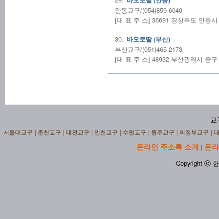
바오로딸 (안동)
안동교구/(054)859-6040
[대 표 주 소] 36691 경상북도 안동시
30.
바오로딸 (부산)
부산교구/(051)465-2173
[대 표 주 소] 48932 부산광역시 중구 
교
서울대교구
|
춘천교구
|
대전교구
|
인천교구
|
수원교구
|
원주교구
|
의정부교구
|
온라인 주소록 소개
온라
|
Copyright ⓒ