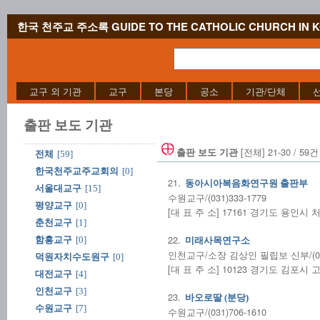
한국 천주교 주소록 GUIDE TO THE CATHOLIC CHURCH IN 
교구 외 기관
교구
본당
공소
기관/단체
출판 보도 기관
[전체] 21-30 / 59건
출판 보도 기관
전체
[59]
한국천주교주교회의
[0]
21.
동아시아복음화연구원 출판부
서울대교구
[15]
수원교구/(031)333-1779
평양교구
[0]
[대 표 주 소] 17161 경기도 용인시
춘천교구
[1]
22.
함흥교구
[0]
미래사목연구소
인천교구/소장 김상인 필립보 신부/(031)
덕원자치수도원구
[0]
[대 표 주 소] 10123 경기도 김포시 
대전교구
[4]
인천교구
[3]
23.
바오로딸 (분당)
수원교구
[7]
수원교구/(031)706-1610