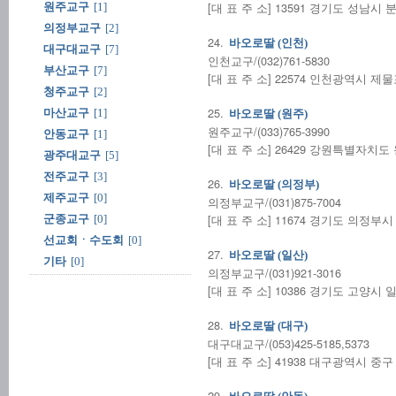
[대 표 주 소] 13591 경기도 성남시
원주교구
[1]
의정부교구
[2]
24.
바오로딸 (인천)
대구대교구
[7]
인천교구/(032)761-5830
부산교구
[7]
[대 표 주 소] 22574 인천광역시 제
청주교구
[2]
25.
마산교구
[1]
바오로딸 (원주)
원주교구/(033)765-3990
안동교구
[1]
[대 표 주 소] 26429 강원특별자치도
광주대교구
[5]
전주교구
[3]
26.
바오로딸 (의정부)
제주교구
[0]
의정부교구/(031)875-7004
[대 표 주 소] 11674 경기도 의정
군종교구
[0]
선교회ㆍ수도회
[0]
27.
바오로딸 (일산)
기타
[0]
의정부교구/(031)921-3016
[대 표 주 소] 10386 경기도 고양시 일
28.
바오로딸 (대구)
대구대교구/(053)425-5185,5373
[대 표 주 소] 41938 대구광역시 중구
29.