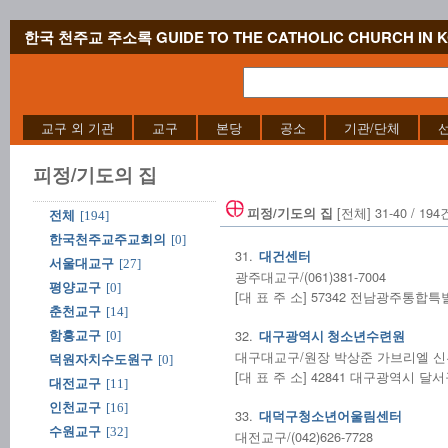
한국 천주교 주소록 GUIDE TO THE CATHOLIC CHURCH IN 
교구 외 기관
교구
본당
공소
기관/단체
피정/기도의 집
[전체] 31-40 / 194
피정/기도의 집
전체
[194]
한국천주교주교회의
[0]
31.
대건센터
서울대교구
[27]
광주대교구/(061)381-7004
평양교구
[0]
[대 표 주 소] 57342 전남광주통
춘천교구
[14]
32.
함흥교구
[0]
대구광역시 청소년수련원
대구대교구/원장 박상준 가브리엘 신부/(0
덕원자치수도원구
[0]
[대 표 주 소] 42841 대구광역시 달
대전교구
[11]
인천교구
[16]
33.
대덕구청소년어울림센터
수원교구
[32]
대전교구/(042)626-7728