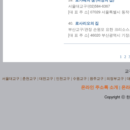
로가떼의 샘 (피정의 집)
서울대교구/(02)584-6367
[대 표 주 소] 07029 서울특별시 동
40.
로사리오의 집
부산교구/관장 손원모 요한 크리소스토모 
[대 표 주 소] 46020 부산광역시 기장
1
2
교
서울대교구
|
춘천교구
|
대전교구
|
인천교구
|
수원교구
|
원주교구
|
의정부교구
|
온라인 주소록 소개
온라
|
Copyright ⓒ