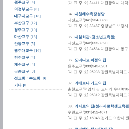
[대 표 주 소] 34411 대전광역시 대
원주교구
[4]
의정부교구
[8]
34.
대천해수욕장성당
대구대교구
[18]
대전교구/(041)934-7758
부산교구
[12]
[대 표 주 소] 33487 충청남도 보령시
청주교구
[10]
35.
마산교구
[13]
대철회관 (청소년교육원)
대전교구/(042)623-7520
안동교구
[5]
[대 표 주 소] 34584 대전광역시 동
광주대교구
[16]
전주교구
[4]
36.
도미니코 피정의 집
제주교구
[4]
원주교구/(033)343-0201
[대 표 주 소] 25238 강원특별자치도 
군종교구
[0]
선교회ㆍ수도회
[0]
37.
라베르나 기도의 집
기타
[0]
춘천교구/책임자 김 모니카 수녀/010-64
[대 표 주 소] 25312 강원특별자치도
38.
라자로의 집(성라자로학생교육관
수원교구/(031)452-4071
[대 표 주 소] 16048 경기도 의왕시 
39.