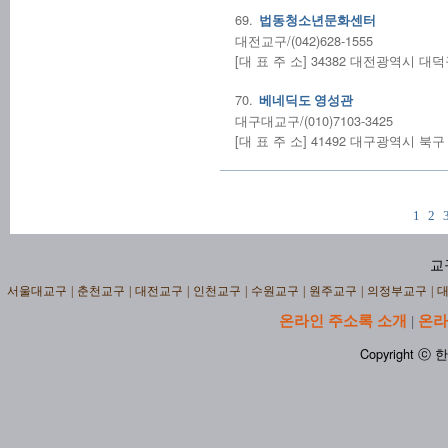
69.
법동청소년문화센터
대전교구/(042)628-1555
[대 표 주 소] 34382 대전광역시 대
70.
베네딕도 영성관
대구대교구/(010)7103-3425
[대 표 주 소] 41492 대구광역시 북구 
1
2
교
서울대교구
|
춘천교구
|
대전교구
|
인천교구
|
수원교구
|
원주교구
|
의정부교구
|
온라인 주소록 소개
온라
|
Copyright ⓒ