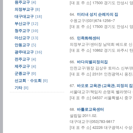
[대 표 주 소] 17500 경기도 안성시
원주교구
[4]
의정부교구
[8]
64.
미리내 성지 순례자의 집
대구대교구
[18]
수원교구/(031)674-1256~7
부산교구
[12]
[대 표 주 소] 17500 경기도 안성시
청주교구
[10]
65.
마산교구
[13]
민족화해센터
의정부교구/센터장 남덕희 베드로 신부/(03
안동교구
[5]
[대 표 주 소] 10862 경기도 파주시 
광주대교구
[16]
전주교구
[4]
66.
바다의별피정의집
제주교구
[4]
인천교구/원장 김상우 토마스 신부/(032)
[대 표 주 소] 23131 인천광역시 옹진
군종교구
[0]
선교회ㆍ수도회
[0]
67.
바오로 교육관 (교육관, 피정의 집
기타
[0]
서울대교구/책임자 손명옥 벨라뎃다 수녀/
[대 표 주 소] 04537 서울특별시 중구 
68.
바틀로교육센터
설립일:2011.02.
대구대교구/(053)783-9817
[대 표 주 소] 42226 대구광역시 수성