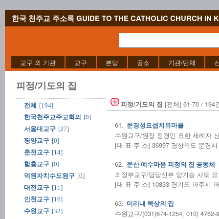
한국 천주교 주소록 GUIDE TO THE CATHOLIC CHURCH IN 
교구 외 기관
교구
본당
공소
기관/단체
피정/기도의 집
[전체] 61-70 / 194
피정/기도의 집
전체
[194]
한국천주교주교회의
[0]
61.
문경성요셉치유마을
서울대교구
[27]
수원교구/원장 정경민 요한 세례자 신부/(
평양교구
[0]
[대 표 주 소] 36997 경상북도 문경시
춘천교구
[14]
62.
함흥교구
[0]
문산 예수마음 피정의 집 공동체
의정부교구/담당신부 양기승 사도 요한 신부
덕원자치수도원구
[0]
[대 표 주 소] 10833 경기도 파주시 파
대전교구
[11]
인천교구
[16]
63.
미리내 묵상의 집
수원교구
[32]
수원교구/(031)674-1254, 010) 4762-