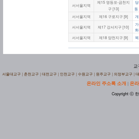
제15 영등포-금천지
당
서서울지역
구 [13]
동
서서울지역
제16 구로지구 [9]
개
가
서서울지역
제17 강서지구 [10]
화
서서울지역
제18 양천지구 [9]
목
교
서울대교구
|
춘천교구
|
대전교구
|
인천교구
|
수원교구
|
원주교구
|
의정부교구
|
온라인 주소록 소개
온라
|
Copyright ⓒ