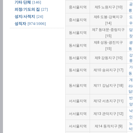
기타 단체
[146]
공
중서울지역
제5 노원지구 [10]
피정/기도의 집
[27]
릉
제6 도봉-강북지구
성지/사적지
[24]
도
중서울지역
[14]
우
성직자
[974/1006]
제7 동대문-중랑지구
답
동서울지역
[15]
장
제8 성동-광진지구
광
동서울지역
[15]
동
강
동서울지역
제9 강동지구 [10]
풍
가
동서울지역
제10 송파지구 [17]
동
개
동서울지역
제11 강남지구 [18]
라
담
반
서서울지역
제12 서초지구 [11]
양
낙
서서울지역
제13 관악지구 [12]
인
노
서서울지역
제14 동작지구 [9]
석