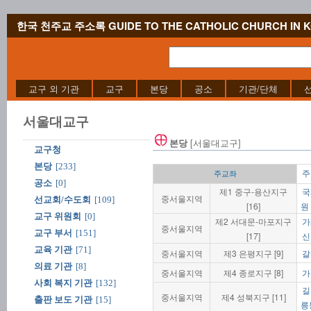
한국 천주교 주소록 GUIDE TO THE CATHOLIC CHURCH IN 
교구 외 기관
교구
본당
공소
기관/단체
서울대교구
[서울대교구]
본당
교구청
본당
[233]
주
주교좌
공소
[0]
제1 중구-용산지구
국
중서울지역
선교회/수도회
[109]
[16]
원
교구 위원회
[0]
제2 서대문-마포지구
가
중서울지역
교구 부서
[151]
[17]
신
교육 기관
[71]
중서울지역
제3 은평지구 [9]
갈
의료 기관
[8]
중서울지역
제4 종로지구 [8]
가
사회 복지 기관
[132]
길
중서울지역
제4 성북지구 [11]
출판 보도 기관
[15]
릉