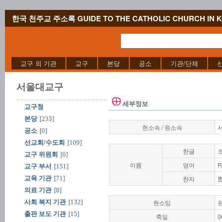
한국 천주교 주소록 GUIDE TO THE CATHOLIC CHURCH IN 
교구 외 기관
교구
본당
공소
기관/단체
서울대교구
세부정보
교구청
본당
[233]
현소속 / 원소속
공소
[0]
선교회/수도회
[109]
한글
교구 위원회
[0]
이름
영어
R
교구 부서
[151]
교육 기관
[71]
한자
의료 기관
[8]
사회 복지 기관
[132]
현소임
출판 보도 기관
[15]
축일
0