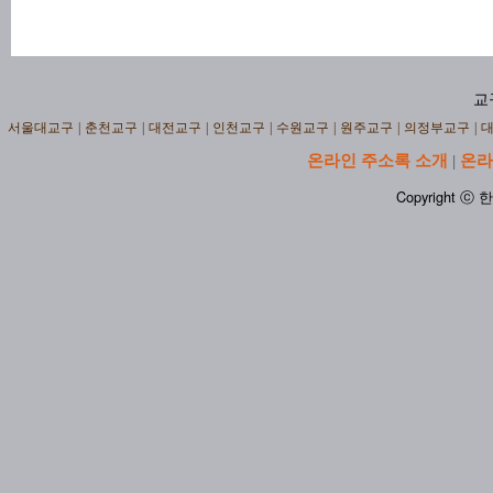
교
서울대교구
|
춘천교구
|
대전교구
|
인천교구
|
수원교구
|
원주교구
|
의정부교구
|
온라인 주소록 소개
온라
|
Copyright ⓒ