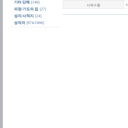
기타 단체
[146]
사제수품
1
피정/기도의 집
[27]
성지/사적지
[24]
성직자
[974/1006]