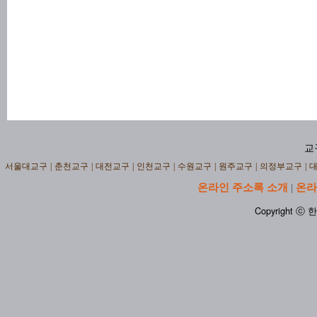
교
서울대교구
|
춘천교구
|
대전교구
|
인천교구
|
수원교구
|
원주교구
|
의정부교구
|
온라인 주소록 소개
온라
|
Copyright ⓒ