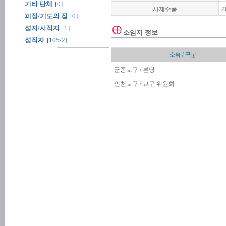
기타 단체
[0]
사제수품
2
피정/기도의 집
[0]
성지/사적지
[1]
소임지 정보
성직자
[105/2]
소속 / 구분
군종교구 / 본당
인천교구 / 교구 위원회