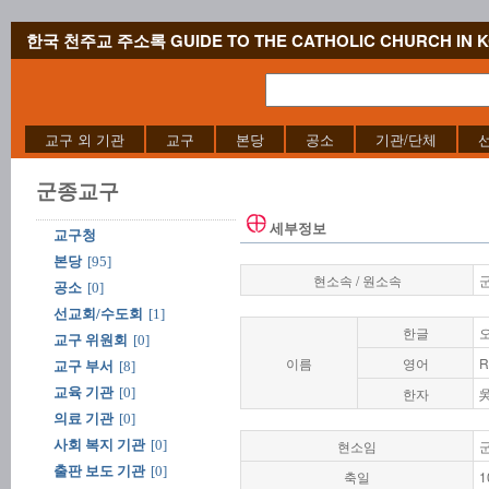
한국 천주교 주소록 GUIDE TO THE CATHOLIC CHURCH IN 
교구 외 기관
교구
본당
공소
기관/단체
군종교구
세부정보
교구청
본당
[95]
현소속 / 원소속
공소
[0]
선교회/수도회
[1]
한글
교구 위원회
[0]
이름
영어
R
교구 부서
[8]
교육 기관
[0]
한자
의료 기관
[0]
사회 복지 기관
[0]
현소임
출판 보도 기관
[0]
축일
1