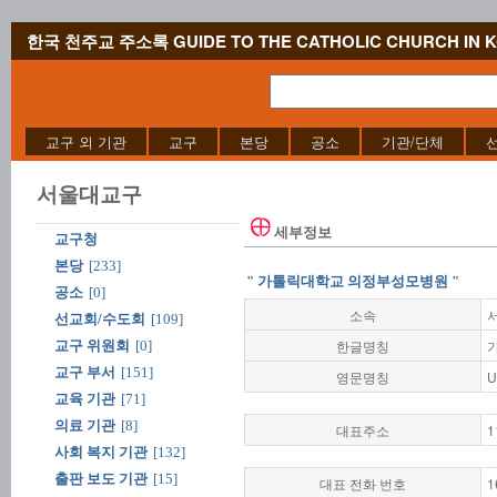
한국 천주교 주소록 GUIDE TO THE CATHOLIC CHURCH IN 
교구 외 기관
교구
본당
공소
기관/단체
서울대교구
세부정보
교구청
본당
[233]
" 가톨릭대학교 의정부성모병원 "
공소
[0]
소속
선교회/수도회
[109]
한글명칭
교구 위원회
[0]
교구 부서
[151]
영문명칭
U
교육 기관
[71]
의료 기관
[8]
대표주소
1
사회 복지 기관
[132]
출판 보도 기관
[15]
대표 전화 번호
1