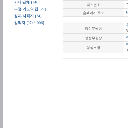
기타 단체
[146]
팩스번호
(
피정/기도의 집
[27]
홈페이지 주소
h
성지/사적지
[24]
성직자
[974/1006]
행정부원장
R
영성부원장
영성부장
R