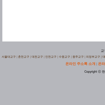
교
서울대교구
|
춘천교구
|
대전교구
|
인천교구
|
수원교구
|
원주교구
|
의정부교구
|
온라인 주소록 소개
온라
|
Copyright ⓒ