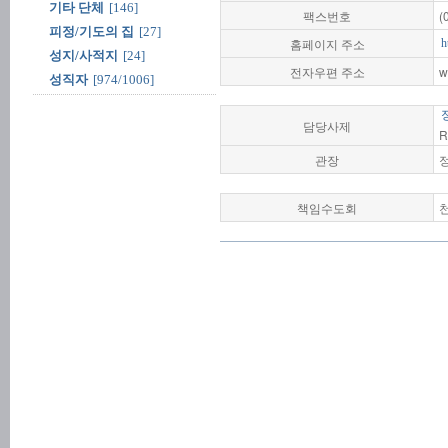
기타 단체
[146]
팩스번호
(
피정/기도의 집
[27]
홈페이지 주소
h
성지/사적지
[24]
전자우편 주소
w
성직자
[974/1006]
담당사제
R
관장
책임수도회