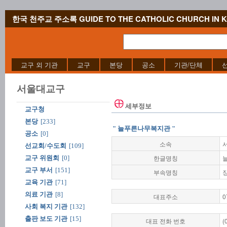
한국 천주교 주소록 GUIDE TO THE CATHOLIC CHURCH IN 
교구 외 기관
교구
본당
공소
기관/단체
서울대교구
세부정보
교구청
본당
[233]
" 늘푸른나무복지관 "
공소
[0]
소속
선교회/수도회
[109]
한글명칭
교구 위원회
[0]
교구 부서
[151]
부속명칭
교육 기관
[71]
의료 기관
[8]
대표주소
0
사회 복지 기관
[132]
출판 보도 기관
[15]
대표 전화 번호
(