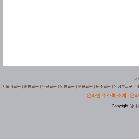
교
서울대교구
|
춘천교구
|
대전교구
|
인천교구
|
수원교구
|
원주교구
|
의정부교구
|
온라인 주소록 소개
온라
|
Copyright ⓒ